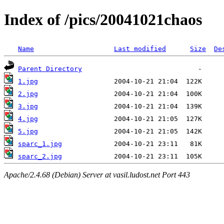
Index of /pics/20041021chaos
Name
Last modified
Size
De
Parent Directory
1.jpg
2.jpg
3.jpg
4.jpg
5.jpg
sparc_1.jpg
sparc_2.jpg
Apache/2.4.68 (Debian) Server at vasil.ludost.net Port 443