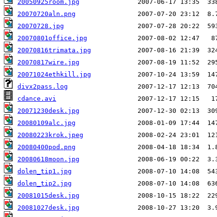
20050925room.jpg
20070720aln.png
20070728.jpg
20070801office.jpg
20070816trimata.jpg
20070817wire.jpg
20071024ethkill.jpg
divx2pass.log
cdance.avi
20071230desk.jpg
20080109alc.jpg
20080223krok.jpeg
20080400pod.png
20080618moon.jpg
dolen_tip1.jpg
dolen_tip2.jpg
20081015desk.jpg
20081027desk.jpg