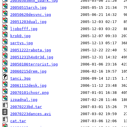
20050505mnx_spark.jpg
20050515arch.jpg
20050620desync.jpg
20051203dual.jpg
ljobofff.jpg
krok0.jpg
sertys.jpg
20051222rabota.jpg
20051231h4x0r3d.jpg
20050106terrorist.jpg
20060215drem.jpg
tanci.3gp
20061112desk.jpg
20070101chvor.png
izpadnal.jpg
20070223bd.tar
20070223dances.avi
cat.tar