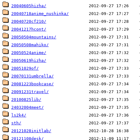
20040605hizha/
20040718anime_nushinka/
20040720cf210/
20041217hcont/
20050504mountains/
20050508mahiko/
20050524anime/
20050619hizha/
20051029of/
20070131umbrella/
20081223bookcase/
20091231travel/
20100825lib/
24032004meet/
ls2k4/
sth/
20121028initlab/
20121108desk/