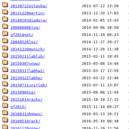
20130712ostavka/
20131229martin/
20140103diadora/
20080608blog/
of2014net/
20040528loz/
20141226munich/
20150211lablib/
20150307snow/
20150317labhw2/
20150322labhw/
20150711initlab/
20150905sa/
20151014racks/
of2015/
20160313bgpws/
20160510rack/
20161129snow/