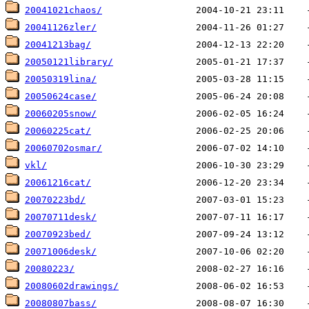
20041021chaos/
20041126zler/
20041213bag/
20050121library/
20050319lina/
20050624case/
20060205snow/
20060225cat/
20060702osmar/
vkl/
20061216cat/
20070223bd/
20070711desk/
20070923bed/
20071006desk/
20080223/
20080602drawings/
20080807bass/