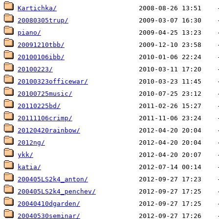
Kartichka/
20080305trup/
piano/
20091210tbb/
20100106ibb/
20100223/
20100323officewar/
20100725music/
20110225bd/
20111106crimp/
20120420rainbow/
2012ng/
ykk/
katia/
200405LS2k4_anton/
200405LS2k4_penchev/
20040410dgarden/
20040530seminar/