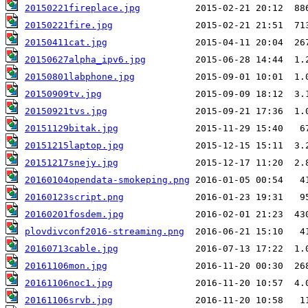
20150221fireplace.jpg
20150221fire.jpg
20150411cat.jpg
20150627alpha_ipv6.jpg
20150801labphone.jpg
20150909tv.jpg
20150921tvs.jpg
20151129bitak.jpg
20151215laptop.jpg
20151217snejy.jpg
20160104opendata-smokeping.png
20160123script.png
20160201fosdem.jpg
plovdivconf2016-streaming.png
20160713cable.jpg
20161106mon.jpg
20161106noc1.jpg
20161106srvb.jpg