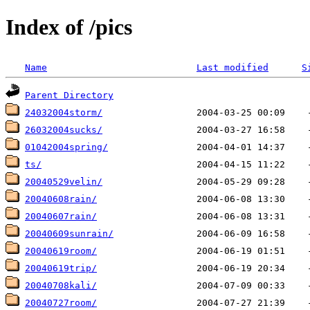
Index of /pics
Name
Last modified
S
Parent Directory
24032004storm/
26032004sucks/
01042004spring/
ts/
20040529velin/
20040608rain/
20040607rain/
20040609sunrain/
20040619room/
20040619trip/
20040708kali/
20040727room/