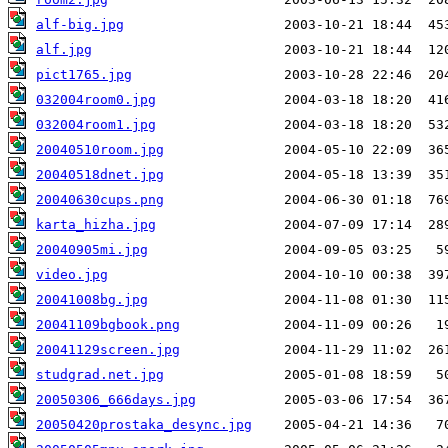
alf-big.jpg
alf.jpg
pict1765.jpg
032004room0.jpg
032004room1.jpg
20040510room.jpg
20040518dnet.jpg
20040630cups.png
karta_hizha.jpg
20040905mi.jpg
video.jpg
20041008bg.jpg
20041109bgbook.png
20041129screen.jpg
studgrad.net.jpg
20050306_666days.jpg
20050420prostaka_desync.jpg