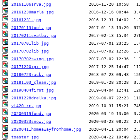
20161106srva.jpg
20161230marla.jpg
20161231.jpg
20170113tool.jpg
20170211svatba.jpg
20170701lib.jpg
20170702lib.jpg
20170702swing.jpg
20171220igi.jpg
20180723rack.jpg
20181103_clean.jpg
20190404first.jpg
20181228drelka.jpg
vt420irc.jpg
20200319food.jpg
20200323snow.jpg
20200411homeawayfromhome.jpg
toaster.jpg