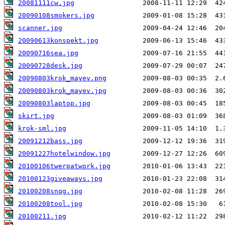
20081111cw.jpg
20090108smokers.jpg
scanner.jpg
20090613konspekt.jpg
20090716sea.jpg
20090728desk.jpg
20090803krok_mayev.png
20090803krok_mayev.jpg
20090803laptop.jpg
skirt.jpg
krok-sml.jpg
20091212bass.jpg
20091227hotelwindow.jpg
20100106twerpatwork.jpg
20100123giveaways.jpg
20100208snqg.jpg
20100208tool.jpg
20100211.jpg