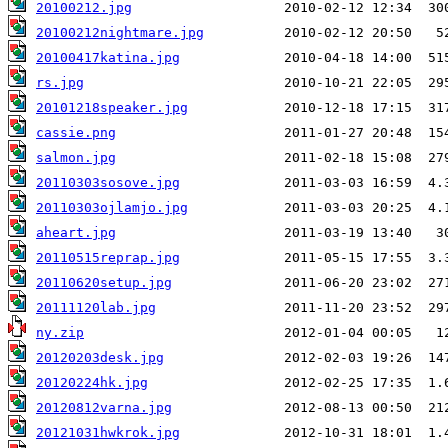
20100212.jpg
20100212nightmare.jpg
20100417katina.jpg
rs.jpg
20101218speaker.jpg
cassie.png
salmon.jpg
20110303sosove.jpg
20110303ojlamjo.jpg
aheart.jpg
20110515reprap.jpg
20110620setup.jpg
20111120lab.jpg
ny.zip
20120203desk.jpg
20120224hk.jpg
20120812varna.jpg
20121031hwkrok.jpg