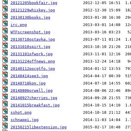
20121205bookfair.jpg
20121229whiskey.jpg
20130130books.jpg
irc.png
WTFscreenshot.jpg
20130710ostavka.jpg
20131010spirt.jpg
20131101ofwork.jpg
20131224offnews.png
20140112pocgtfo.jpg
20140414see3.jpg
20140718kon.jpg
20140806orwell.jpg
20140927cherries.jpg
20141015breakfast.jpg
sshot.png
schnappi.jpg
20150215libextension.jpg