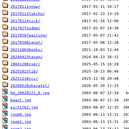
20170111snow/
20170123lukcho/
20170124sick/
201702fosdem/
20170507waiting/
20170508ignat/
20211003books/
20240423tavan/
20041206zver/
20251023lib/
20251230ccc/
20260520ukazatel/
km_20020221_8.jpg
beast.jpg
pict1762.jpg
room0.jpg
room1.jpg
room2.jpg