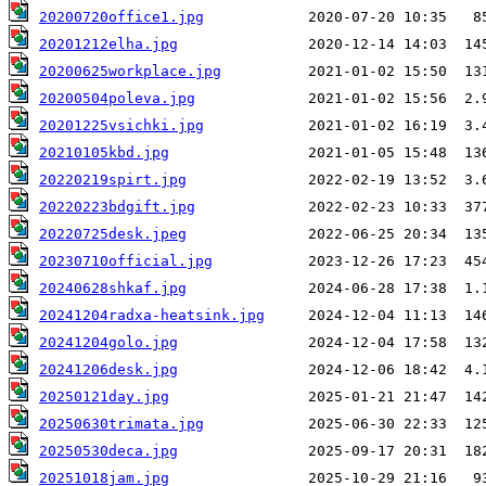
20200720office1.jpg
20201212elha.jpg
20200625workplace.jpg
20200504poleva.jpg
20201225vsichki.jpg
20210105kbd.jpg
20220219spirt.jpg
20220223bdgift.jpg
20220725desk.jpeg
20230710official.jpg
20240628shkaf.jpg
20241204radxa-heatsink.jpg
20241204golo.jpg
20241206desk.jpg
20250121day.jpg
20250630trimata.jpg
20250530deca.jpg
20251018jam.jpg