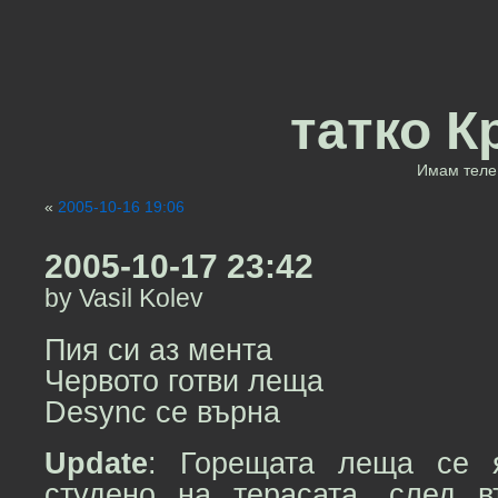
татко К
Имам теле 
«
2005-10-16 19:06
2005-10-17 23:42
by Vasil Kolev
Пия си аз мента
Червото готви леща
Desync се върна
Update
: Горещата леща се 
студено на терасата, след 