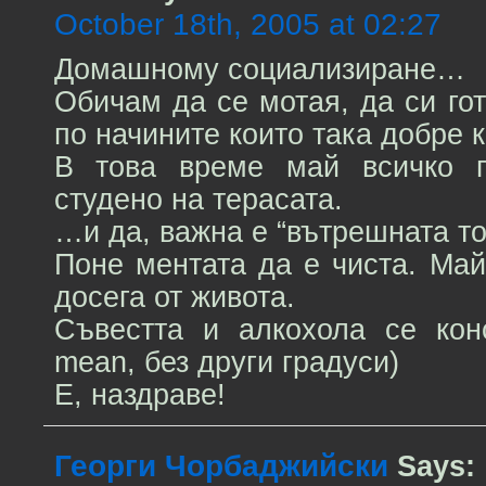
October 18th, 2005 at 02:27
Домашному социализиране…
Обичам да се мотая, да си гот
по начините които така добре к
В това време май всичко 
студено на терасата.
…и да, важна е “вътрешната то
Поне ментата да е чиста. Ма
досега от живота.
Съвестта и алкохола се конс
mean, без други градуси)
Е, наздраве!
Георги Чорбаджийски
Says: