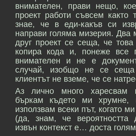
внимателен, прави нещо, кое
проект работи съвсем както 
знае, че в еди-какъв си из
направи голяма мизерия. Два 
друг проект се сеща, че това
копира кода и, понеже все 
внимателен и не е документ
случай, изобщо не се сеща 
клиентът не вземе, че се натре
Аз лично много харесвам 
бъркам където ми хрумне,
използвам всеки път, когато ми
(да, знам, че вероятността
извън контекст е… доста голяма