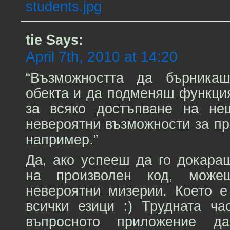
students.jpg
tie
Says:
April 7th, 2010 at 14:20
“Възможността да бърника
обекта и да подменяш функция
за всяко достъпване на не
невероятни възможности за п
например.”
Да, ако успееш да го докара
на произволен код, мож
невероятни мизерии. Което е
всички езици :) Трудната ч
въпросното приложение д