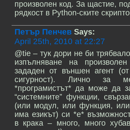
произволен код. За щастие, по
рядкост в Python-ските скрипто
Петър Пенчев
Says:
April 25th, 2010 at 22:27
@tie – тук дори не би трябвал
изпълняване на произволен
зададен от външен агент (от
сигурност). Лично за 
*програмистът* да може да з
“системните” функции, свърз
(или модул, или функция, ил
има езикът) си *е* възможнос
в крака – много, много хуба