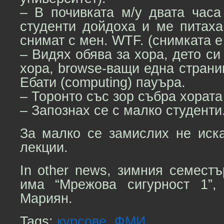
– В почивката м/у двата часа
студенти дойдоха и ме питаха
снимат с мен. WTF. (снимката е
– Видях обява за хора, дето си 
хора, browse-ващи една страниц
Ебати (computing) пауъра.
– Торонто със зор събра хората
– Запознах се с малко студенти
За малко се замислих не иск
лекции.
In other news, зимния семест
има “Мрежова сигурност 1”,
Мариян.
Tags:
курсове
,
ФМИ