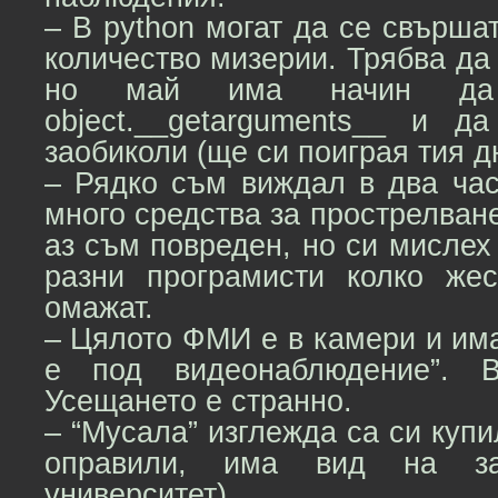
– В python могат да се свърша
количество мизерии. Трябва да 
но май има начин да 
object.__getarguments__ и 
заобиколи (ще си поиграя тия д
– Рядко съм виждал в два час
много средства за прострелване
аз съм повреден, но си мислех
разни програмисти колко же
омажат.
– Цялото ФМИ е в камери и им
е под видеонаблюдение”.
Усещането е странно.
– “Мусала” изглежда са си купи
оправили, има вид на за
университет).