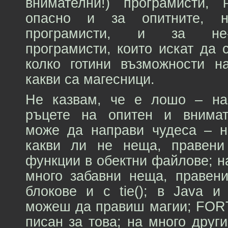
внимателни!) програмисти, 
опасно и за опитните, н
програмисти, и за не-то
програмисти, които искат да 
колко готини възможности на
какви са магесници.
Не казвам, че е лошо – на
ръцете на опитен и внимат
може да направи чудеса – 
какви ли не неща, правени с
функции в обектни файлове; н
много забавни неща, правен
блокове и с tie(); в Java и 
можеш да правиш магии; FORT
писан за това; на много друг