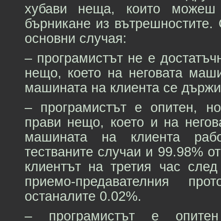
хубави неща, които можеш
бърникане из вътрешностите.
основни случая:
– програмистът не е достатъч
нещо, което на неговата маш
машината на клиента се държ
– програмистът е опитен, н
прави нещо, което и на него
машината на клиента ра
тестваните случаи и 99.98% о
клиентът на третия час след
приемо-предавателния про
останалите 0.02%.
– програмистът е опите