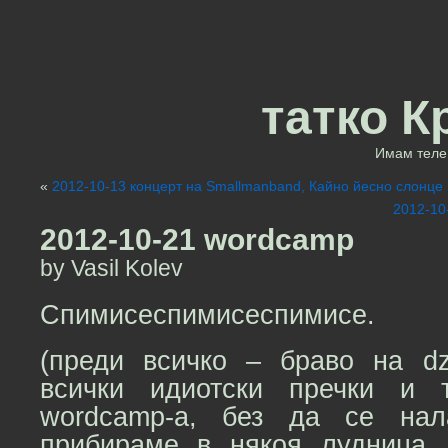
татко К
Имам теле 
«
2012-10-13 концерт на Smallmanband, Кайно йесно слонце и 
2012-10
2012-10-21 wordcamp
by Vasil Kolev
Спимисеспимисеспимисе.
(преди всичко – браво на dz
всички идиотски пречки и 
wordcamp-а, без да се нал
прибираме в някоя лудница,