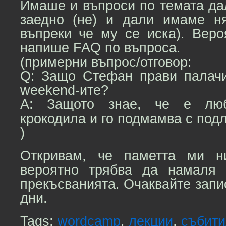
Имаше и въпроси по темата да
заедно (не) и дали имаме ня
въпреки че му се иска). Веро
напише FAQ по въпроса.
(примерни въпрос/отговор:
Q: Защо Стефан прави палачи
weekend-ите?
A: Защото знае, че е лю
крокодила и го подмамва с под
)
Откривам, че паметта ми н
вероятно трябва да намаля 
прекъсванията. Очаквайте запи
дни.
Tags:
wordcamp
,
лекции
,
събити