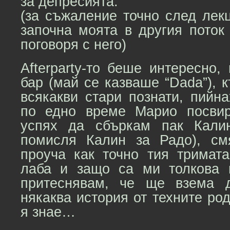
за депресията.
(за съжаление точно след лек
започна моята в другия поток
поговоря с него)
Afterparty-то беше интересно,
бар (май се казваше “Dada”), к
всякакви стари познати, пийн
по едно време Марио посвир
успях да сбъркам пак Кали
помисля Калин за Радо), см
проуча как точно тия тримат
лаба и защо са ми толкова 
притеснявам, че ще взема 
някаква история от техните род
я знае…