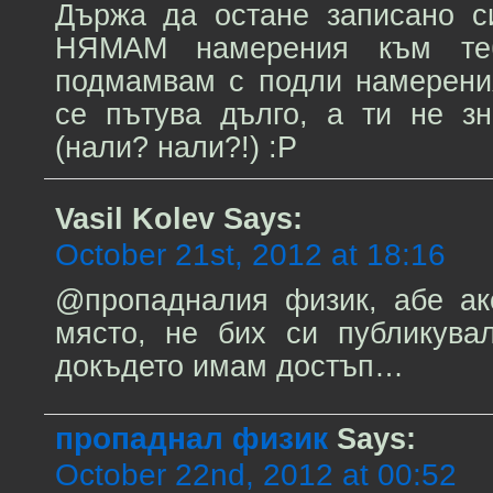
Държа да остане записано с
НЯМАМ намерения към т
подмамвам с подли намерени
се пътува дълго, а ти не з
(нали? нали?!) :P
Vasil Kolev
Says:
October 21st, 2012 at 18:16
@пропадналия физик, абе ак
място, не бих си публикува
докъдето имам достъп…
пропаднал физик
Says:
October 22nd, 2012 at 00:52