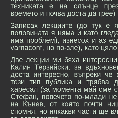
техниката е на слънце пре
времето и почва доста да грее)
Записах лекциите (до тук е 
половината я няма и като гледа
има проблем), изнесох и аз ед
varnaconf, но по-зле), като цял
Две лекции ми бяха интересни
Калин Терзийски, за вдъхнове
доста интересно, въпреки че
този тип публика и трябва 
харесал (за момента май сме с
Стефан, повечето по-млади не
на Кънев, от която почти н
спомня, но някакви части ще вл