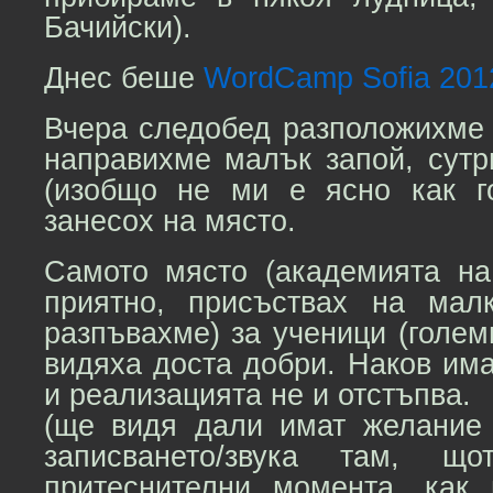
Бачийски).
Днес беше
WordCamp Sofia 201
Вчера следобед разположихме 
направихме малък запой, сутр
(изобщо не ми е ясно как г
занесох на място.
Самото място (академията на
приятно, присъствах на мал
разпъвахме) за ученици (голем
видяха доста добри. Наков им
и реализацията не и отстъпва.
(ще видя дали имат желание
записването/звука там, щ
притеснителни момента, как