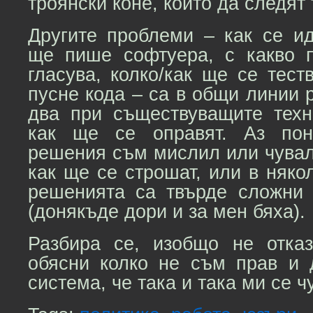
троянски коне, които да следят
Другите проблеми – как се и
ще пише софтуера, с какво 
гласува, колко/как ще се тест
пусне кода – са в общи линии 
два при съществуващите тех
как ще се оправят. Аз пон
решения съм мислил или чувал
как ще се строшат, или в няко
решенията са твърде сложни
(донякъде дори и за мен бяха).
Разбира се, изобщо не отка
обясни колко не съм прав и
система, че така и така ми се ч