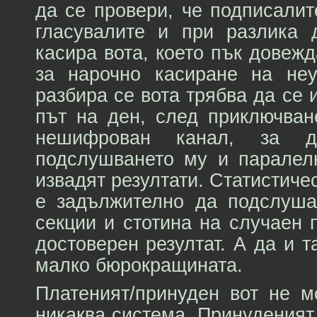
да се провери, че подписалит
гласувалите и при разлика 
касира вота, което пък довеж
за нарочно касиране на неу
разбира се вота трябва да се 
път на ден, след приключван
нешифрован канал, за 
подслушването му и паралел
извадят резултати. Статистиче
е задължително да подслуша
секции и стотина на случаен
достоверен резултат. А да и 
малко бюрокращината.
Платеният/принуден вот не м
никаква система. Принуденият 