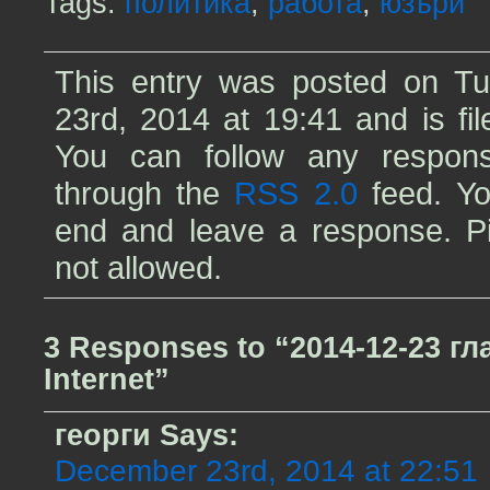
Tags:
политика
,
работа
,
юзъри
This entry was posted on T
23rd, 2014 at 19:41 and is fi
You can follow any respons
through the
RSS 2.0
feed. Yo
end and leave a response. Pin
not allowed.
3 Responses to “2014-12-23 гл
Internet”
георги
Says:
December 23rd, 2014 at 22:51