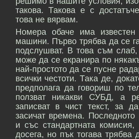
решимо в нашите условия, из
такова. Такова е с достатъч
това не вярвам.
Номера обаче има известен
машини. Първо трябва да се га
подслушват. В това съм слаб,
може да се екранира по някак
най-простото да се пусне рада
всички честоти. Така де, дока
предполага да говориш по те
ползват никакви СУБД, а ре
записват в чист текст, за д
засичат времена. Последното
и със стандартната комисия,
досега, но пък тогава трябва