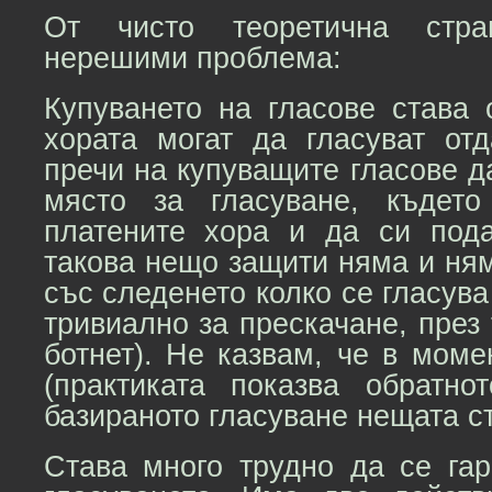
От чисто теоретична стр
нерешими проблема:
Купуването на гласове става 
хората могат да гласуват от
пречи на купуващите гласове да
място за гласуване, къдет
платените хора и да си пода
такова нещо защити няма и ням
със следенето колко се гласува
тривиално за прескачане, през 
ботнет). Не казвам, че в мом
(практиката показва обратнот
базираното гласуване нещата с
Става много трудно да се гар