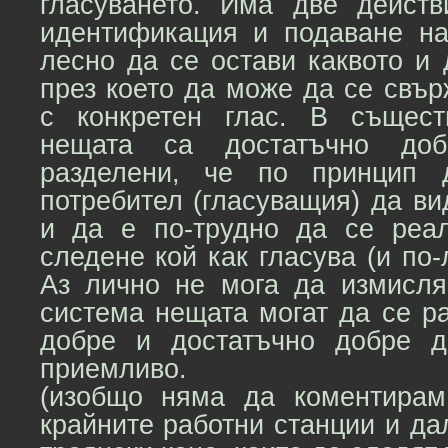
гласуването. Има две дейст
идентификация и подаване на
лесно да се остави каквото и
през което да може да се свър
с конкретен глас. В същест
нещата са достатъчно до
разделени, че по принцип 
потребител (гласуващия) да ви
и да е по-трудно да се реа
следене кой как гласува (и по-
Аз лично не мога да измисля
система нещата могат да се р
добре и достатъчно добре д
приемливо.
(изобщо няма да коментирам
крайните работни станции и д