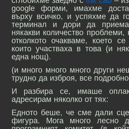
сглобихме заедно с
init Lab
– из
google форми, имахме доста
върху всичко, и успяхме да 
терминал и дори да приема
някакви количество проблеми, 
отколкото очакваме, което се
които участваха в това (и ня
една нощ).
(и много много много други не
трудно да изброя, все подробно
И разбира се, имаше оплак
адресирам няколко от тях:
Едното беше, че сме дали сце
фигура. Мога много лесно 
програмният комитет (в кой