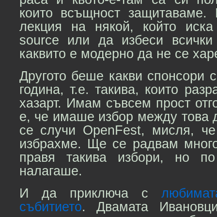
които всъщност защитаваме.
лекция на някой, който иск
source или да избеси всичк
каквито е модерно да не се хар
Другото беше какви спонсори 
година, т.е. такива, които раз
хазарт. Имам съвсем прост отго
е, че имаше избор между това д
се случи OpenFest, мисля, че
избрахме. Ще се радвам много
правя такива избори, но п
налагаше.
И да приключа с
любима
събитието
. Двамата Ивановц