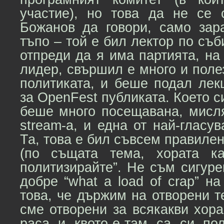
участие), но това да не се
Божанов да говори, само зар
тъпо – той е бил лектор по съб
отпреди да я има партията, на
лидер, свършил е много и поле
политиката, и беше подал лек
за OpenFest публиката. Което си
беше много посещавана, мисля
stream-а, и една от най-гласув
Та, това е бил съвсем правилен
(по същата тема, хората к
политизирайте”. Не съм сигуре
добре “what a load of crap” на
това, че държим на отворени те
сме отворени за всякакви хора
раса и квото-е-там са си пол