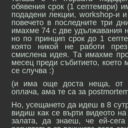
обявения срок (1 септември) 
подадени лекции, workshop-и и
повечето в последните три дн
имахме 74 с две удължавания н
но по принцип срок до 1 септ
която никой не работи пре
смислена идея. Та имахме про
месец преди събитието, което 
се случва :)
(и има още доста неща, от 
оплача, ама те са за postmortem
Но, усещането да идеш в 8 сутр
видиш как се върти видеото на
залата, да знаеш, че ей-сега