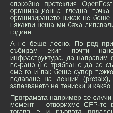
спокойно протеклия OpenFes
организационна гледна точка
организирането никак не беше
някакви неща ми бяха липсвал
години.
А не беше лесно. По ред пр
събирам екип почти нан
инфраструктура, да направим 
по-рано (не трябваше да се с
сме го и пак беше супер тежко
подаване на лекции (pretalx),
запазването на тениски и какво
Програмата например се случи
момент – отворихме CFP-то 
тогава е и първата подаде