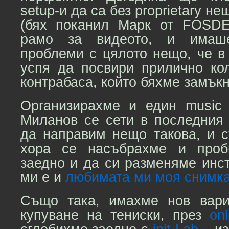
setup-и да са без proprietary не
(бях поканил Марк от FOSD
рамо за видеото, и имаш
проблеми с цялото нещо, че в
успя да посвири прилично ко
контрабаса, който бяхме замъкн
Организирахме и един music
Миланов се сети в последния
да направим нещо такова, и с
хора се насъбрахме и проб
заедно и да си разменяме инс
ми е и
любимата ми моя снимка
Също така, имахме нов вари
купуване на тениски, през
on