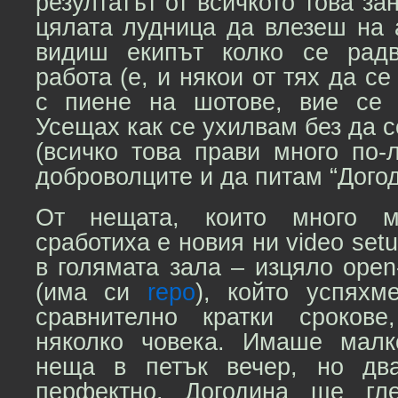
резултатът от всичкото това за
цялата лудница да влезеш на 
видиш екипът колко се рад
работа (е, и някои от тях да се
с пиене на шотове, вие се 
Усещах как се ухилвам без да с
(всичко това прави много по-
доброволците и да питам “Догоди
От нещата, които много м
сработиха е новия ни video set
в голямата зала – изцяло open-
(има си
repo
), който успяхм
сравнително кратки сроков
няколко човека. Имаше малк
неща в петък вечер, но дв
перфектно. Догодина ще гл