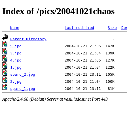
Index of /pics/20041021chaos
Name
Last modified
Size
De
Parent Directory
5.jpg
3.jpg
4.jpg
1.jpg
sparc_2.jpg
2.jpg
sparc_1.jpg
Apache/2.4.68 (Debian) Server at vasil.ludost.net Port 443