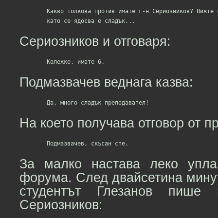
	Какво толкова против имате г-н Сериозников? Вижте го какъв е готин, даже

Сериозников и отговаря:
Подмазвачев веднага казва:
На което получава отговор от п
За малко настава леко упл
форума. След двайсетина мину
студентът Глезанов пише 
Сериозников: