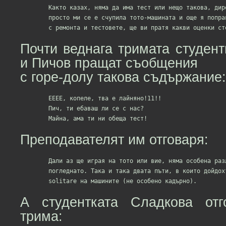
	Както казах, няма да има тест или нещо такова, директно ще имате оценки,

	просто ми се е счупила тото-машината и още я поправям. Като свърша

Почти веднага тримата студен
и Пичов пращат съобщения
с горе-долу такова съдържание:
	ЕЕЕЕ, копеле, тва е лайняно!11!!

	Пич, ти ебаваш ли се с нас?

Преподавателят им отговаря:
	Дали аз ще играя на тото или вие, няма особена разлика, статистически

	погледнато. Така и така двата пъти, в които дойдохте на лекции, играхте

А студентката Сладкова от
трима: