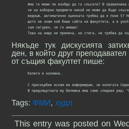
	Ама то може ли изобщо да го скъсате? В правилника на факултета не пише ли,

	че на изборни предмети никой не може да бъде скъсан и че ако сме се явили

	веднъж, автоматично оценката трябва да е поне 5? Не мога да цитирам точно,

	щото не знам кой беше сайта на факултета, а в youtube нищо не намирам, ама

	съм сигурен, че го имаше!

Някъде тук дискусията зати
ден, в който друг преподавател
от същия факултет пише:
	Колеги и колежки,

	С прискърбие искам ви информирам, че колегата Сериозников снощи се е самоубил.

Tags:
ФМИ
,
худл
This entry was posted on We