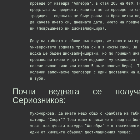
	проведе от катедра "Алгебра", в стая 205 на ФзФ. Понеже те също си нямат

	представа за предмета, изпитът ще се проведе по следната изпитана

	традиция - оценката ще бъде равна на броя литри водка, след които можете

	да кажете името си, днешната дата, името на предмета и на преподавателя

	ви (повръщането ви дисквалифицира).

	Долу на таблото с обяви пък видях, че лошото материално състояние на 

	университета водката трябва си я я носим сами. За подправена/разредена

	водка ще бъдем дисквалифицирани, но по принцип има възможност да носим

	произволно пиене и да пием водковия му еквивалент (например, 2-3 пъти 

	повече силно вино или около 5 пъти повече бира). Тука вече с няколко

	колежки започнахме преговори с един доставчик на алкохол, за "Бейлис"

Почти веднага се получ
Сериозников:
	Мухоморкова, да имате нещо общо с кражбата на гъбите от запасите на 

	катедра "Спорт"? Това вашето писание е плод на болен мозък. А и всички

	знаят как цялата катедра "Алгебра" е в токсикологията на "Пирогов", щото

	един от химиците объркал дестилационния процес.
