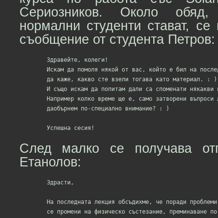
Сериозников. Около обяд, 
нормални студенти стават, се
съобщение от студента Петров:
	Здравейте, колеги!

	Искам да помоля някой от вас, който е бил на последната лекция

	да каже, какво сте взели тогава като материал. : )

	И също искам да попитам дали са споменати някакви подробности за теста?

	Например колко време ще е, само затворени въпроси ли ще има и на кои теми

	даобърнем по-специално внимание? : )

След малко се получава отг
Етанолов:
	Здрасти,

	На последната лекция обсъдихме, че поради проблеми с времето тестът ще

	се промени на физическо състезание, преминаване по последния етаж на
