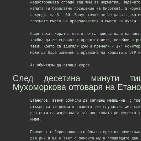
	недостроената сграда зад ФМИ за норматив. Падането значи късане на

	изпита (и безплатно посещение на Пирогов), а нормативът за 6 е 30

	секунди, за 3 - 60. Бонус точки ще се дават, ако можете накрая да си

	спомните името на преподавателя и името на курса.

	Също така, хората, които не са присъствали на последната лекция ще

	трябва да се справят с препятствието, носейки в ръце 15" монитор, а

	тези, които са вдигали шум и пречели - 17" монитор. По избор мониторът

	може да бъде заменен с връзване на краката с UTP кабел.

След десетина минути тиш
Мухоморкова отговаря на Етано
	Етанолов, вземи обмисли да запишеш медицина, с това твоето пиене. Не знам

	откъде са ти дошли в главата тия глупости, ама съквартиранта ти каза, че

	два пъти са изпразвали тая нощ кофата до леглото ти, сигурно и кошмари си

	имал.

	Понеже г-н Сериозников го блъсна един от почистващите камиони преди

	два дни и ще е зает с ремонта му в следващите две седмици, изпитът ще се
