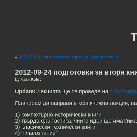
«
2012-09-18 Усмихнете се, утре ще бъде по-лошо
2012-09-24 подготовка за втора к
by Vasil Kolev
Update:
Лекцията ще се проведе на
4 октомври
Планирам да направя втора книжна лекция, пак
1) компютърно-исторически книги
2) твърда фантастика, чиито идеи ще имат/им
3) класически технически книги
4) “главознание”