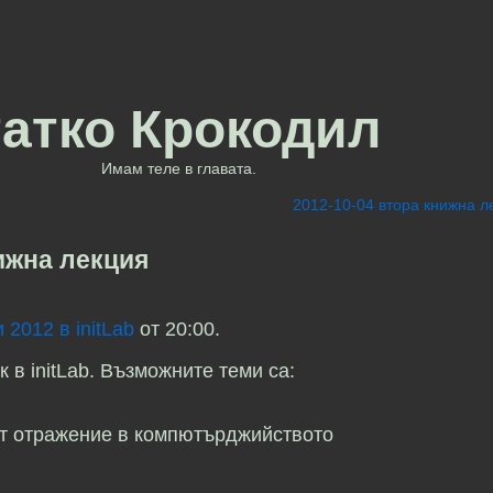
татко Крокодил
Имам теле в главата.
2012-10-04 втора книжна л
нижна лекция
 2012 в initLab
от 20:00.
 в initLab. Възможните теми са:
ат отражение в компютърджийството