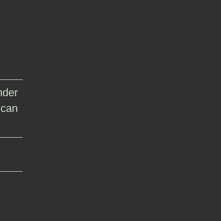
nder
 can