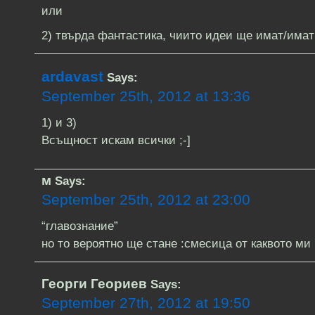
или
2) твърда фантастика, чиито идеи ще имат/има
ardavast
Says:
September 25th, 2012 at 13:36
1) и 3)
Всъщност искам всички ;-]
м
Says:
September 25th, 2012 at 23:00
“главознание”
но то вероятно ще стане :смесица от каквото ми 
Георги Геориев
Says:
September 27th, 2012 at 19:50