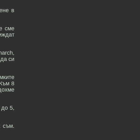
ене в
е сме
иждат
march,
 да си
амките
 Към 8
идохме
 до 5,
 съм.