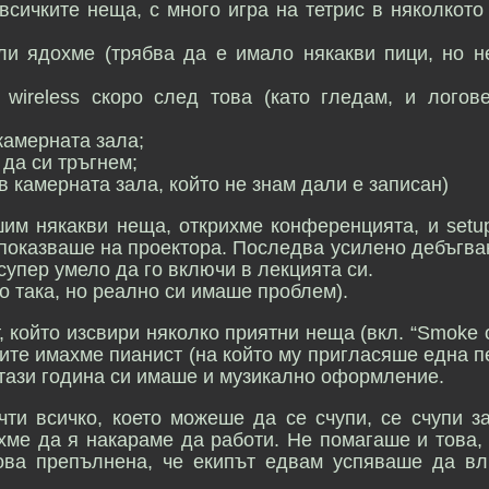
всичките неща, с много игра на тетрис в няколкото
ли ядохме (трябва да е имало някакви пици, но н
wireless скоро след това (като гледам, и логове
камерната зала;
 да си тръгнем;
 камерната зала, който не знам дали е записан)
им някакви неща, открихме конференцията, и setup
 показваше на проектора. Последва усилено дебъгва
супер умело да го включи в лекцията си.
о така, но реално си имаше проблем).
 който изсвири няколко приятни неща (вкл. “Smoke 
узите имахме пианист (на който му пригласяше една 
 тази година си имаше и музикално оформление.
чти всичко, което можеше да се счупи, се счупи з
хме да я накараме да работи. Не помагаше и това,
ова препълнена, че екипът едвам успяваше да вл