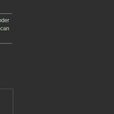
nder
 can