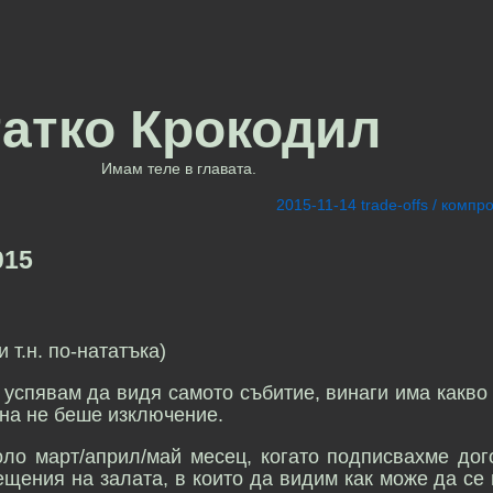
татко Крокодил
Имам теле в главата.
2015-11-14 trade-offs / комп
015
т.н. по-нататъка)
 успявам да видя самото събитие, винаги има какво
ина не беше изключение.
ло март/април/май месец, когато подписвахме дог
ещения на залата, в които да видим как може да се