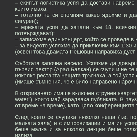
– екипът логистика успя да достави навреме 
които имаха;
– тотално не си спомням какво ядохме и да
сигурен);
– мрежата успя да запали към 18, всичкия 
потвърждават);
– записахме един концерт, който се проведе в 
– за видеото успяхме да приключим към 1:30 и
(освен това двамата Пешовци направиха дует в
Съботата започна весело. Успяхме да довърш
първия лектор (Арал Балкан) се счупи и не се
няколко рестарта нещата тръгнаха, а той успя 
(имаше съмнения, че е било направено нарочн
В откриването имаше включен струнен квартет,
water”), които май зарадваха публиката. В па
от време на време), като цяло конференцията
След което се счупиха няколко неща (т.е. по
малката зала) и с импровизации и магия успя
беше малка и за няколко лекции беше толк
излиза.