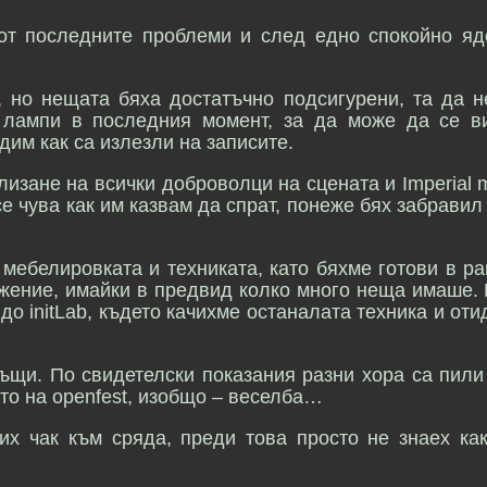
от последните проблеми и след едно спокойно яд
 но нещата бяха достатъчно подсигурени, та да н
 лампи в последния момент, за да може да се в
дим как са излезли на записите.
изане на всички доброволци на сцената и Imperial 
се чува как им казвам да спрат, понеже бях забравил
мебелировката и техниката, като бяхме готови в р
ижение, имайки в предвид колко много неща имаше.
до initLab, където качихме останалата техника и от
ъщи. По свидетелски показания разни хора са пили
ото на openfest, изобщо – веселба…
тих чак към сряда, преди това просто не знаех как