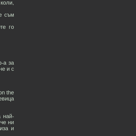
 коли,
е съм
те го
-а за
не и с
on the
певица
а най-
 че ни
иза и