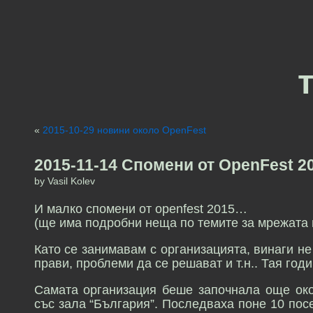
«
2015-10-29 новини около OpenFest
2015-11-14 Спомени от OpenFest 2
by Vasil Kolev
И малко спомени от openfest 2015…
(ще има подробни неща по темите за мрежата и 
Като се занимавам с организацията, винаги не
прави, проблеми да се решават и т.н.. Тая год
Самата организация беше започнала още око
със зала “България”. Последваха поне 10 пос