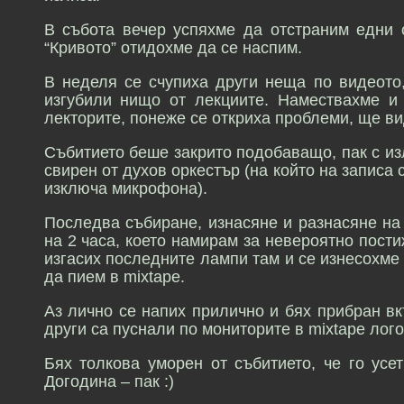
В събота вечер успяхме да отстраним едни 
“Кривото” отидохме да се наспим.
В неделя се счупиха други неща по видеото,
изгубили нищо от лекциите. Намествахме и
лекторите, понеже се откриха проблеми, ще ви
Събитието беше закрито подобаващо, пак с изл
свирен от духов оркестър (на който на записа 
изключа микрофона).
Последва събиране, изнасяне и разнасяне на 
на 2 часа, което намирам за невероятно пост
изгасих последните лампи там и се изнесохме 
да пием в mixtape.
Аз лично се напих прилично и бях прибран вк
други са пуснали по мониторите в mixtape лог
Бях толкова уморен от събитието, че го усе
Догодина – пак :)