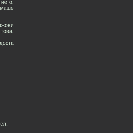
тието.
ямаше
режови
това.
 доста
ел;