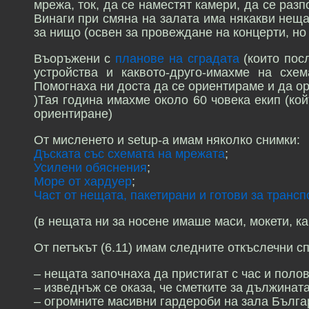
мрежа, ток, да се наместят камери, да се раз
Винаги при смяна на залата има някакви нещ
за нищо (освен за провеждане на концерти, но 
Въоръжени с
планове на сградата
(които посл
устройства и каквото-друго-имахме на схе
Помогнаха ни доста да се ориентираме и да ор
)Тая година имахме около 60 човека екип (ко
ориентиране)
От мисленето и setup-а имам няколко снимки:
Дъската със схемата на мрежата
;
Усилени обяснения
;
Море от хардуер
;
Част от нещата, пакетирани и готови за трансп
(в нещата ни за носене имаше маси, мокети, ка
От петъкът (6.11) имам следните откъслечни с
– нещата започнаха да пристигат с час и полов
– изведнъж се оказа, че сметките за дължинат
– огромните масивни гардероби на зала Бълга