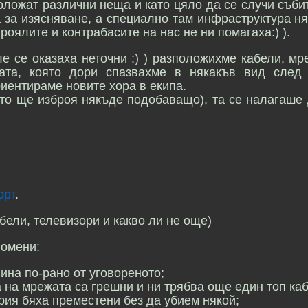
положат различни неща и като цяло да се случи съби
а за изясняване, а специално там инфраструктура н
роялите и контрабасите на нас не ни помагаха:) ).
е се оказаха неточни :) ) разположихме кабели, м
мата, която дори спазвахме в някакъв вид след 
иентираме новите хора в екипа.
йто ще изброя някъде подобаващо), та се налагаше
орт
.
бели, телевизори и какво ли не още)
помени:
ина по-рано от уговореното;
а на мрежата са грешни и ни трябва още един топ каб
рия бяха преместени без да убием някой;