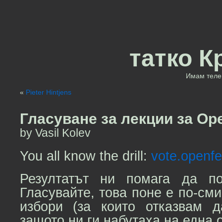
татко К
Имам теле 
«
Pieter Hintjens
Гласуване за лекции за Op
by Vasil Kolev
You all know the drill:
vote.openfe
Резултатът ни помага да по
Гласувайте, това поне е по-см
избори (за които отказвам 
защото ни ги набутаха на една 