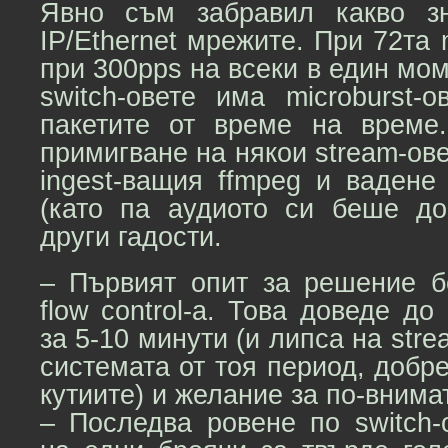
Явно съм забравил какво зн
IP/Ethernet мрежите. При 72та m
при 300pps на всеки в един мом
switch-овете има microburst-
пакетите от време на време
примигване на някои stream-ов
ingest-ващия ffmpeg и вадене
(като па аудиото си беше до
други гадости.
– Първият опит за решение 
flow control-а. Това доведе до
за 5-10 минути (и липса на stre
системата от тоя период, добре
кутиите) и желание за по-внимат
– Последва ровене по switch-