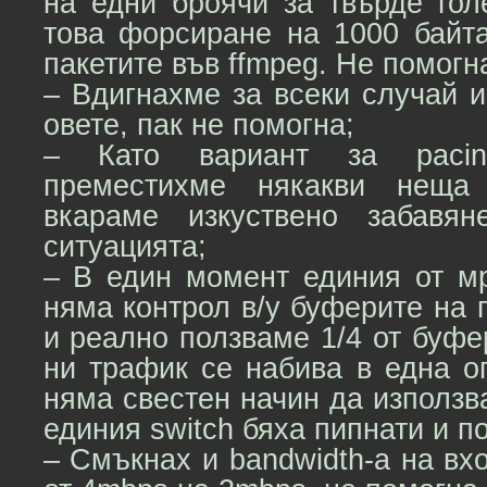
на едни броячи за твърде гол
това форсиране на 1000 байта
пакетите във ffmpeg. Не помогн
– Вдигнахме за всеки случай и
овете, пак не помогна;
– Като вариант за pacin
преместихме някакви нещ
вкараме изкуствено забавян
ситуацията;
– В един момент единия от мр
няма контрол в/у буферите на п
и реално ползваме 1/4 от буфе
ни трафик се набива в една о
няма свестен начин да използв
единия switch бяха пипнати и п
– Смъкнах и bandwidth-а на вх