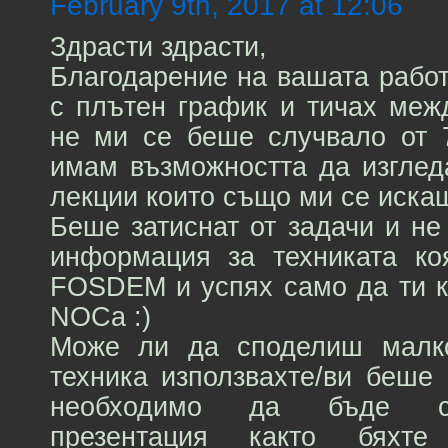
February 9th, 2017 at 12:06
Здрасти здрасти,
Благодарение на вашата работ
с плътен график и тичах меж
не ми се беше случвало от 
имам възможността да изглед
лекции които също ми се иска
Беше затиснат от задачи и не
информация за техниката ко
FOSDEM и успях само да ти к
NOCa :)
Може ли да споделиш малк
техника използвахте/ви беше
необходимо да бъде с
презентация както бяхт