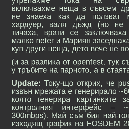
утрепахме тока на сърв
включвахме неща в съвсем дру
не знаеха как да ползват 
хардуер, валя дъжд (но не 
тичаха, врати се заключваха 
малко neter и Мариян заседнаха
куп други неща, дето вече не п
(и за разлика от openfest, тук 
у тръбите на парното, а в стаят
Update:
Току-що открих, че pu
извън мрежата е генерирало ~6
която генерира картинките 
контролния интерфейс – ~7
300mbps). Май съм бил най-го
изходящ трафик на FOSDEM 20