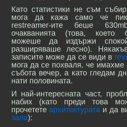
Като статистики не съм събир
мога да кажа само че пик
restreamer-ите беше 630
очакванията (това, което 
можеше да издържи споко
разширяваше лесно). Някакъ
записите може да се види в
rev
мога да се похваля, че имахме 
събота вечер, а като гледам дн
нати половината.
И най-интересната част, проб
набих (като преди това мо
прочетете
архитектурата
и да в
зала
):