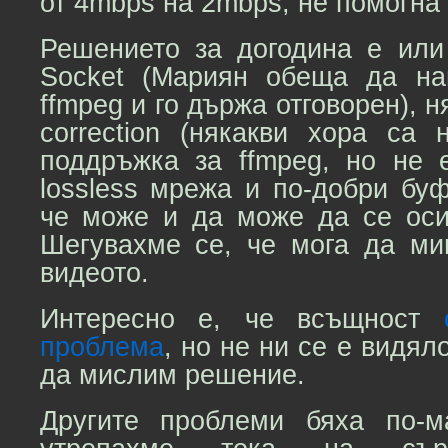
от 4mbps на 2mbps, не помогна
Решението за догодина е или 
Socket (Мариян обеща да на
ffmpeg и го държа отговорен), н
correction (някакви хора са 
поддръжка за ffmpeg, но не е
lossless мрежа и по-добри буф
че може и да може да се осиг
Шегувахме се, че мога да мин
видеото.
Интересно е, че всъщност
проблема
, но не ни се е видял
да мислим решение.
Другите проблеми бяха по-м