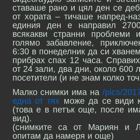
ставаше рано и цял ден се деб
от хората – тичаше напред-на
единия ден е направил 2700
всякакви странни проблеми 
голямо забавление, приключ
6:30 в понеделник да си хванем
прибрах спах 12 часа. Справи
от 24 зали, два дни, около 600 
посетители (и не знам колко точ
Малко снимки има на
/pics/201
една от тях
може да се види 
(това е в петък още, после и
вид).
(снимките са от Мариян и 
опитам да намеря и още)