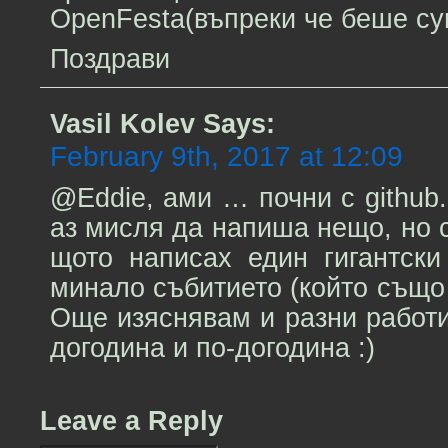
OpenFesta(въпреки че беше су
Поздрави
Vasil Kolev
Says:
February 9th, 2017 at 12:09
@Eddie, ами … почни с github.
аз мисля да напиша нещо, но 
щото написах един гигантски
минало събитието (който също 
Още изяснявам и разни работи
догодина и по-догодина :)
Leave a Reply