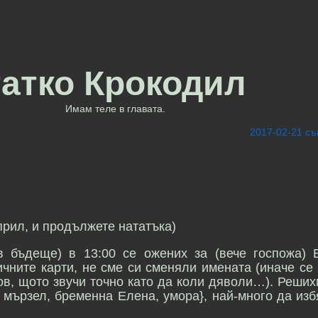
татко Крокодил
Имам теле в главата.
2017-02-21 с
 април, и продължете нататъка)
в бъдеще) в 13:00 се ожених за (вече госпожа) 
чните карти, не сме си сменяли имената (иначе се 
ов, щото звучи точно като да коли дяволи…). Реших
 мързел, бременна Елена, умора}, най-много да из