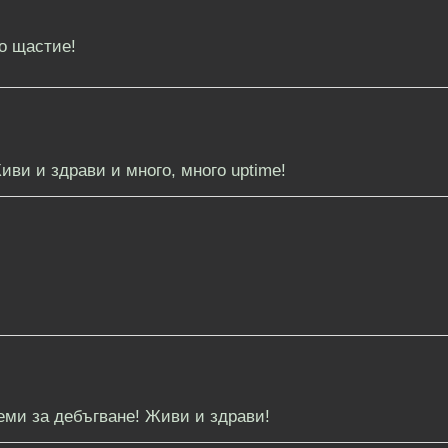
о щастие!
иви и здрави и много, много uptime!
еми за дебъгване! Живи и здрави!