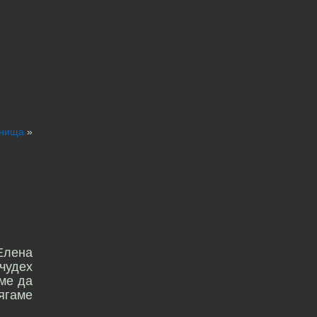
ънища
»
Елена
чудех
ме да
бягаме