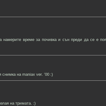
а намерите време за почивка и сън преди да се е по
снимка на maniax ver. ’00 :)
елая на тримата. :)