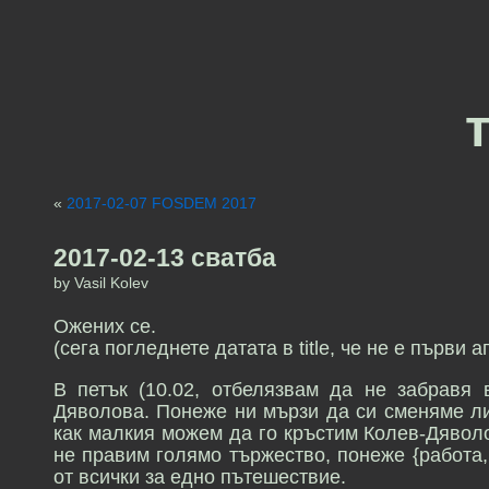
«
2017-02-07 FOSDEM 2017
2017-02-13 сватба
by Vasil Kolev
Ожених се.
(сега погледнете датата в title, че не е първи
В петък (10.02, отбелязвам да не забравя 
Дяволова. Понеже ни мързи да си сменяме ли
как малкия можем да го кръстим Колев-Дявол
не правим голямо тържество, понеже {работа,
от всички за едно пътешествие.