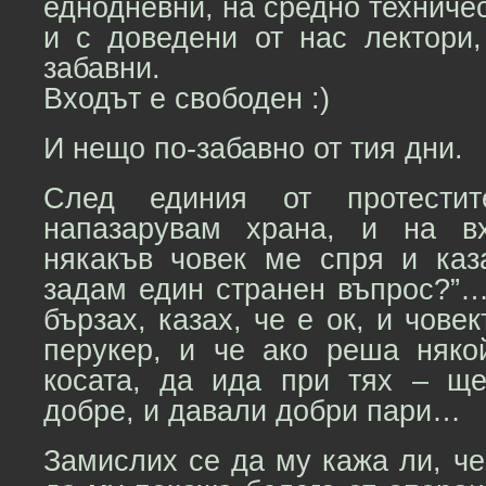
еднодневни, на средно техничес
и с доведени от нас лектори,
забавни.
Входът е свободен :)
И нещо по-забавно от тия дни.
След единия от протести
напазарувам храна, и на в
някакъв човек ме спря и ка
задам един странен въпрос?”…
бързах, казах, че е ок, и чове
перукер, и че ако реша няк
косата, да ида при тях – щ
добре, и давали добри пари…
Замислих се да му кажа ли, че