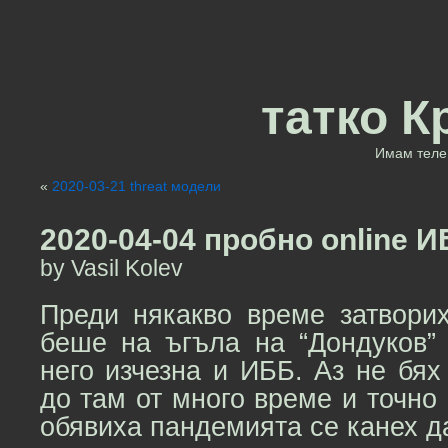
татко К
Имам теле 
«
2020-03-21 threat модели
2020-04-04 пробно online 
by Vasil Kolev
Преди някакво време затворих
беше на ъгъла на “Дондуков” 
него изчезна и ИББ. Аз не бях
до там от много време и точно 
обявиха пандемията се канех 