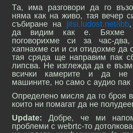
Та, има разговори да го въз
няма как на живо, тая вечер 
събиране на
jitsi.ludost.net/ibb
да видим как е. Бяхме д
поговорихме си за час-два
хапнахме си и си отидохме да с
тая сряда ще направим пак сб
липсва. Не изглежда да е въз
всички камерите и да не
машините, но само с аудио пак 
Определено мисля да го броя в
които ни помагат да не полудеем
Update:
Добре, че ми напомн
проблеми с webrtc-то дотолкова