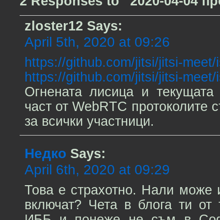
2 Responses to “2020-04-04 п
zloster12
Says:
April 5th, 2020 at 09:26
https://github.com/jitsi/jitsi-mee
https://github.com/jitsi/jitsi-mee
Огнената лисица и текущата
част от WebRTC протоколите 
за всички участници.
Недко
Says:
April 6th, 2020 at 09:29
Това е страхотно. Нали може 
включат? Чета в блога ти от
ИББ и понеже не съм в Со