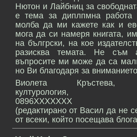
Нютон и Лайбниц за свободнат
е тема за диплпмна работа
молба да ми кажете как и ев
мога да си намеря книгата, и
на бългрски, на кое издателст
разисква темата. Не съм 
въпросите ми може да са мал
но Ви благодаря за вниманието
Виолета Кръстева, СУ
културология,
0896XXXXXXX
(редактирано от Васил да не 
от всеки, който посещава блога