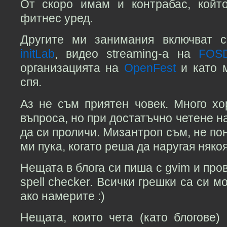
От скоро имам и контрабас, койт
фитнес уред.
Другите ми занимания включват с
initLab
, видео streaming-а на
FOS
организацията на
OpenFest
и като 
спя.
Аз не съм приятен човек. Много хо
въпроса, но при достатъчно четене н
да си проличи. Мизантроп съм, не по
ми пука, когато реша да наругая някоя
Нещата в блога си пиша с gvim и про
spell checker. Всички грешки са си м
ако намерите :)
Нещата, които чета (като блогове)