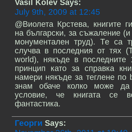
Vasil Kolev
Says:
July 9th, 2009 at 12:45
@Виолета Крстева, книгите г
на български, за съжаление (и
монументален труд). Те са т
случва в последния от тях (
world), някъде в последните
принцип като за справка кн
намери някъде за теглене по 
знам обаче колко може да
условие, че книгата се в
фантастика.
Георги
Says: