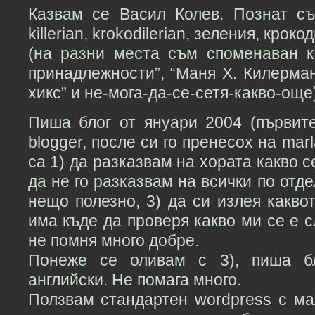
Казвам се Васил Колев. Познат с
killerian, krokodilerian, зеления, крок
(на разни места съм споменаван к
принадлежности”, “Маня Х. Килерман”
хикс” и не-мога-да-се-сетя-какво-още)
Пиша блог от януари 2004 (първит
blogger, после си го пренесох на mar
са 1) да разказвам на хората какво с
да не го разказвам на всички по отде
нещо полезно, 3) да си излея какво
има къде да проверя какво ми се е с
не помня много добре.
Понеже се оливам с 3), пиша бл
английски. Не помага много.
Ползвам стандартен wordpress с ма