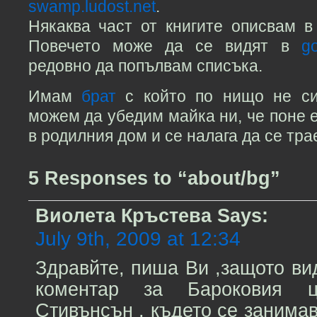
swamp.ludost.net
.
Някаква част от книгите описвам в б
Повечето може да се видят в
g
редовно да попълвам списъка.
Имам
брат
с който по нищо не си
можем да убедим майка ни, че поне 
в родилния дом и се налага да се тр
5 Responses to “about/bg”
Виолета Кръстева
Says:
July 9th, 2009 at 12:34
Здравйте, пиша Ви ,защото ви
коментар за Бароковия 
Стивънсън , където се занима