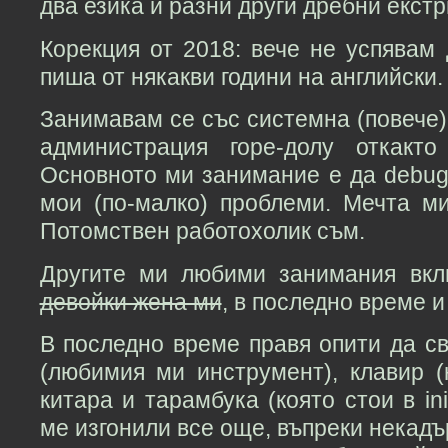
два езика и разни други дребни екстр
Корекция от 2018: вече не успявам
пиша от някакви години на английски.
Занимавам се със системна (повече)
администрация горе-долу откакт
Основното ми занимание е да debug
мои (по-малко) проблеми. Мечта 
Потомствен работохолик съм.
Другите ми любими занимания вклю
девойки жена ми
, в последно време 
В последно време правя опити да 
(любимия ми инструмент), клавир (
китара и тарамбука (която стои в in
ме изгонили все още, въпреки некадъ