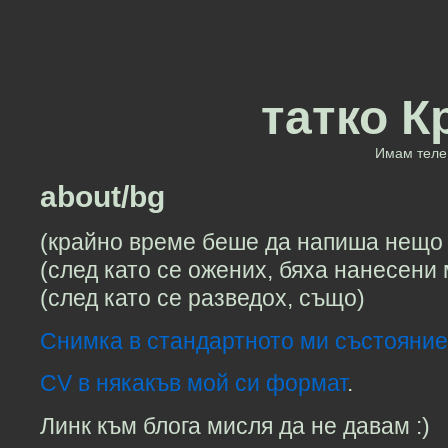
татко К
Имам теле 
about/bg
(крайно време беше да напиша нещо 
(след като се ожених, бяха нанесени
(след като се разведох, също)
Снимка в стандартното ми състояни
CV в някакъв мой си формат
.
Линк към блога мисля да не давам :)