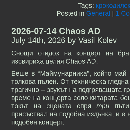
Tags:
крокодилс
Posted in
General
|
1 C
2026-07-14 Chaos AD
July 14th, 2026 by Vasil Kolev
Снощи отидох на концерт на брат
изсвириха целия Chaos AD.
Беше в “Маймунарника”, който май 
толкова пълен. От техническа гледна
трагично – звукът на подгряващата г
време на концерта соло китарата беш
токът на сцената спря
три
пъти
присъствал на подобна издънка, и е 
подобен концерт.