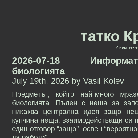
татко К
Имам теле 
2026-07-18 Информа
биологията
July 19th, 2026 by Vasil Kolev
Предметът, който най-много мра
биологията. Пълен с неща за запо
никаква централна идея защо нещ
купчина неща, взаимодействащи си п
един отговор “защо”, освен “вероятн
да работи”.