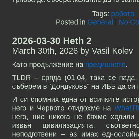
Tags:
работа
Posted in
General
|
No Co
2026-03-30 Heth 2
March 30th, 2026 by Vasil Kolev
Като продължение на
предишното
.
TLDR – сряда (01.04, така се пада
съберем в “Дондуковъ” на ИББ да си 
И си спомних една от всичките истор
него и Червото отидохме на
WhatT
него, ние никога не бяхме ходили
извън цивилизацията, съответ
неподготвени – аз имах еднослойн