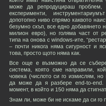
може да репродуцираш проблем,
експерименти, инструментариум
допотопно ниво спрямо каквото наис
безумно скъп, все едно добавянето на
милион евро), но голяма част от р
типа на онова с windows-ите, “реста
– почти никога няма сигурност и я
това, просто щото няма как.
Все още е възможно да се събере
система, която сме направили, ко
човека (числото си го измислям, но 
да може да я разбере end-to-end
момент, в който и 150 няма да стигна
Знам ли, може би не искаме да си го