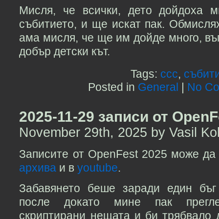
Мисля, че всички, дето дойдоха 
събитието, и ще искат пак. Обмислях
ама мисля, че ще им дойде много, въ
добър детски кът.
Tags:
ccc
,
събит
Posted in
General
|
No Co
2025-11-29 записи от OpenF
November 29th, 2025 by Vasil Ko
Записите от OpenFest 2025 може да
архива
и в
youtube
.
Забавянето беше заради един бъг
после докато мине пак прегл
скриптирани нещата и би трябвало 