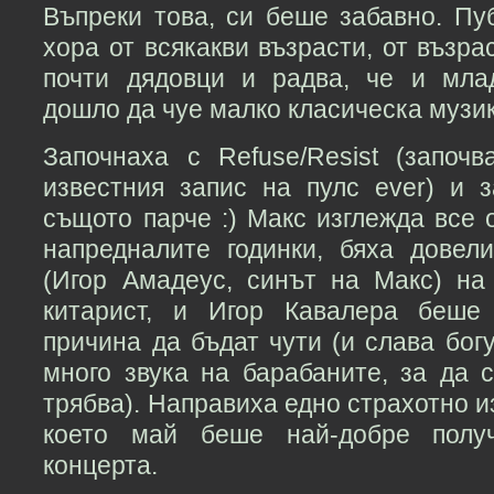
Въпреки това, си беше забавно. Пу
хора от всякакви възрасти, от възра
почти дядовци и радва, че и мла
дошло да чуе малко класическа музи
Започнаха с Refuse/Resist (започ
известния запис на пулс ever) и 
същото парче :) Макс изглежда все 
напредналите годинки, бяха довел
(Игор Амадеус, синът на Макс) на
китарист, и Игор Кавалера беше
причина да бъдат чути (и слава бог
много звука на барабаните, за да 
трябва). Направиха едно страхотно и
което май беше най-добре полу
концерта.