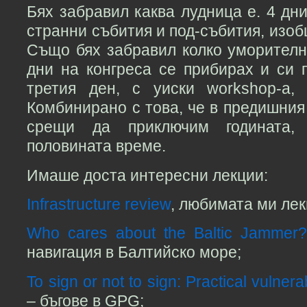
Бях забравил каква лудница е. 4 дни
странни събития и под-събития, изоб
Също бях забравил колко уморителн
дни на конгреса се прибирах и си 
третия ден, с уиски workshop-а,
Комбинирано с това, че в предишни
срещи да приключим годината,
половината време.
Имаше доста интересни лекции:
Infrastructure review
, любимата ми лек
Who cares about the Baltic Jammer
навигация в Балтийско море;
To sign or not to sign: Practical vulnera
– бъгове в GPG;