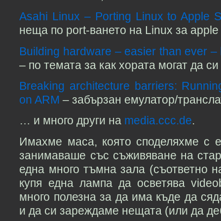
Asahi Linux – Porting Linux to Apple S
неща по port-ването на Linux за apple
Building hardware – easier than ever – 
– по темата за как хората могат да с
Breaking architecture barriers: Runn
on ARM
– забързан емулатор/трансла
… и много други на
media.ccc.de
.
Имахме маса, която споделяхме с е
занимаваше със съживяване на стар
една много тъмна зала (съответно н
купя една лампа да осветява video
много полезна за да има къде да ся
и да си зареждаме нещата (или да де