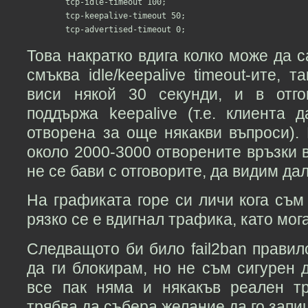
        tcp-idle-timeout 100;

        tcp-keepalive-timeout 50;

Това накратко вдига колко може да с
смъква idle/keepalive timeout-ите, 
виси някой 30 секунди, и в отго
поддържа keepalive (т.е. клиента 
отворена за още някакви въпроси).
около 2000-3000 отворените връзки в
не се бави с отговорите, да видим д
На графиката горе си личи кога съм
рязко се е вдигнал трафика, като мог
Следващото би било fail2ban правило
да ги блокирам, но не съм сигурен 
все пак няма и някакъв реален т
трябва да събера желание да го запи