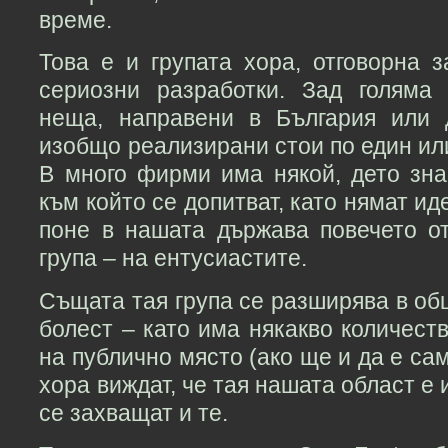
време.
Това е и групата хора, отговорна 
сериозни разработки. Зад голяма
неща, направени в България или 
изобщо реализирани стои по един или
В много фирми има някой, дето зна
към който се допитват, като нямат ид
поне в нашата държава повечето от
група – на ентусиастите.
Същата тая група се разширява в об
болест – като има някакво количеств
на публично място (ако ще и да е сам
хора виждат, че тая нашата област е 
се захващат и те.