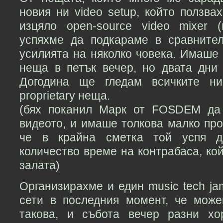
новия ни video setup, който ползва
изцяло open-source video mixer
успяхме да подкараме в сравнител
усилията на няколко човека. Имаше
неща в петък вечер, но двата дни
Догодина ще гледам всичките ни
proprietary неща.
(бях поканил Марк от FOSDEM да
видеото, и имаше толкова малко пр
че в крайна сметка той успя д
количество време на контрабаса, ко
залата)
Организирахме и един music tech j
сети в последния момент, че мож
такова, и събота вечер разни х