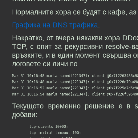
Нормалните хора се будят с кафе, аз
Графика на DNS трафика
.
Накратко, от вчера някакви хора DDo
TCP, с опит за рекурсивни resolve-в
връзките, и в един момент свършва о
логовете си личи по
Mar 31 10:16:48 marla named[221347]: client @0x7f2263433c9
Mar 31 10:16:48 marla named[221347]: client @0x7f226e79a49
Mar 31 10:16:52 marla named[221347]: client @0x7f225e7d5c9
Текущото временно решение е в s
добави:
        tcp-clients 10000;

        tcp-initial-timeout 100;
