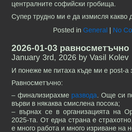
централните софийски гробища.
Супер трудно ми е да измисля какво 
Posted in
General
|
No Co
2026-01-03 равносметъчно
January 3rd, 2026 by Vasil Kolev
И понеже ме питаха къде ми е post-а
Равносметъчно:
– финализирахме
развода
. Още си 
върви в някаква смислена посока;
– върнах се в организацията на O
2025-та. От една страна е страхотно,
е много работа и много изриване на 