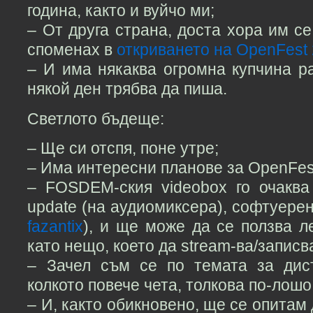
година, както и вуйчо ми;
– От друга страна, доста хора им се
споменах в
откриването на OpenFest
– И има някаква огромна купчина р
някой ден трябва да пиша.
Светлото бъдеще:
– Ще си отспя, поне утре;
– Има интересни планове за OpenFes
– FOSDEM-ския videobox го очакв
update (на аудиомиксера), софтуерен
fazantix
), и ще може да се ползва л
като нещо, което да stream-ва/записв
– Зачел съм се по темата за дис
колкото повече чета, толкова по-лошо
– И, както обикновено, ще се опитам