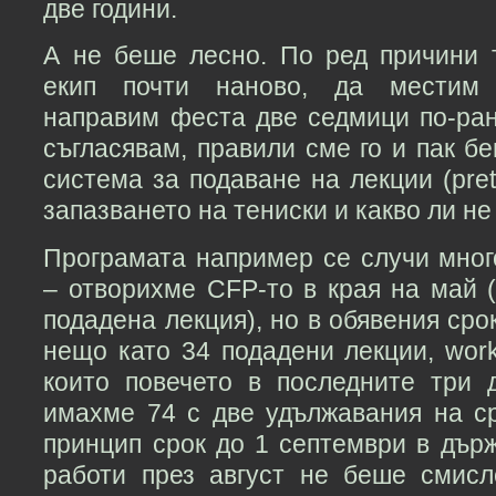
две години.
А не беше лесно. По ред причини
екип почти наново, да местим 
направим феста две седмици по-ран
съгласявам, правили сме го и пак бе
система за подаване на лекции (preta
запазването на тениски и какво ли не
Програмата например се случи мног
– отворихме CFP-то в края на май (
подадена лекция), но в обявения сро
нещо като 34 подадени лекции, wor
които повечето в последните три 
имахме 74 с две удължавания на ср
принцип срок до 1 септември в държ
работи през август не беше смис