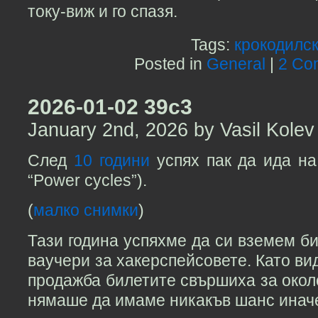
току-виж и го спазя.
Tags:
крокодилс
Posted in
General
|
2 Co
2026-01-02 39c3
January 2nd, 2026 by Vasil Kolev
След
10 години
успях пак да ида на
“Power cycles”).
(
малко снимки
)
Тази година успяхме да си вземем би
ваучери за хакерспейсовете. Като вид
продажба билетите свършиха за около
нямаше да имаме никакъв шанс иначе