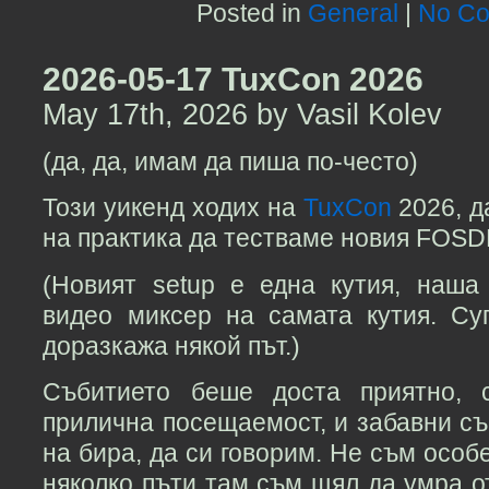
Posted in
General
|
No Co
2026-05-17 TuxCon 2026
May 17th, 2026 by Vasil Kolev
(да, да, имам да пиша по-често)
Този уикенд ходих на
TuxCon
2026, д
на практика да тестваме новия FOSDE
(Новият setup е една кутия, наша
видео миксер на самата кутия. Су
доразкажа някой път.)
Събитието беше доста приятно, с
прилична посещаемост, и забавни съ
на бира, да си говорим. Не съм особ
няколко пъти там съм щял да умра от