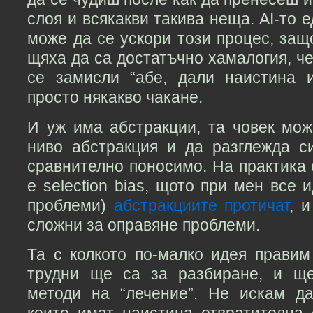
слоя и всякакви такива неща. AI-то 
може да се ускори този процес, защ
щяха да са достатъчно хамалогия, че
се замисли “абе, дали наистина 
просто някакво чакане.
И уж има абстракции, та човек мож
ниво абстракция и да разглежда с
сравнително поносимо. На практика 
е selection bias, щото при мен все 
проблеми)
абстракциите протичат
, 
сложни за оправяне проблеми.
Та с колкото по-малко идея правим
трудни ще са за разбиране, и щ
методи на “лечение”. Не искам д
които имат наистина отвратителна 