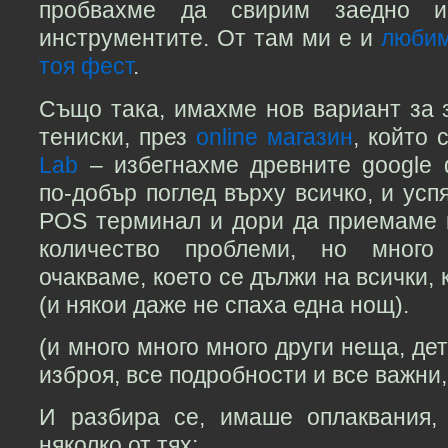
пробвахме да свирим заедно 
инструментите. От там ми е и
любим
тоя фест
.
Също така, имахме нов вариант за 
тениски, през
online магазин
, който
Lab
– избегнахме древните google
по-добър поглед върху всичко, и усп
POS терминал и дори да приемаме 
количество проблеми, но много 
очакваме, което се дължи на всички, 
(и някои даже не спаха една нощ).
(и много много много други неща, де
изброя, все подробности и все важни,
И разбира се, имаше оплаквания,
няколко от тях: