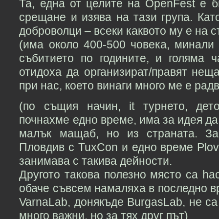
Та, една от целите на OpenFest е 
срещане и изява на тази група. Като
доброволци – всеки каквото му е на с
(има около 400-500 човека, минали
събитието по годините, и голяма ч
отидоха да организират/правят неща
при нас, което винаги много ме е рад
(по същия начин, it турнето, де
почнахме едно време, има за идея да
малък мащаб, но из страната. За
Пловдив с TuxCon и едно време Plov
занимава с такива дейности.
Другото такова полезно място са hac
обаче съвсем намаляха в последно вре
VarnaLab, донякъде BurgasLab, не са
много важни, но за тях друг път)