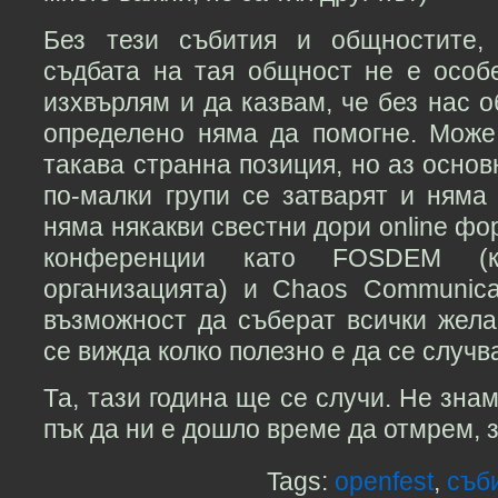
Без тези събития и общностите, 
съдбата на тая общност не е особ
изхвърлям и да казвам, че без нас 
определено няма да помогне. Може
такава странна позиция, но аз основ
по-малки групи се затварят и няма
няма някакви свестни дори online фо
конференции като FOSDEM (к
организацията) и Chaos Communica
възможност да съберат всички жела
се вижда колко полезно е да се случва
Та, тази година ще се случи. Не зна
пък да ни е дошло време да отмрем, з
Tags:
openfest
,
съб