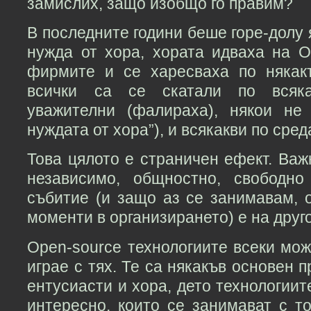
замислих, защо изобщо го правим?
В последните години беше горе-долу
нужда от хора, хората идваха на O
фирмите и се харесваха по някак
всички са се скатали по всяка
уважителни (фалираха), някои не
нуждата от хора”), и всякакви по сред
Това цялото е страничен ефект. Важ
независимо, общностно, свободно
събитие (и защо аз се занимавам, 
моменти в организирането) е на друг
Open-source технологиите всеки може
играе с тях. Те са някакъв основен 
ентусиасти и хора, дето технологиит
интересно, които се занимават с т