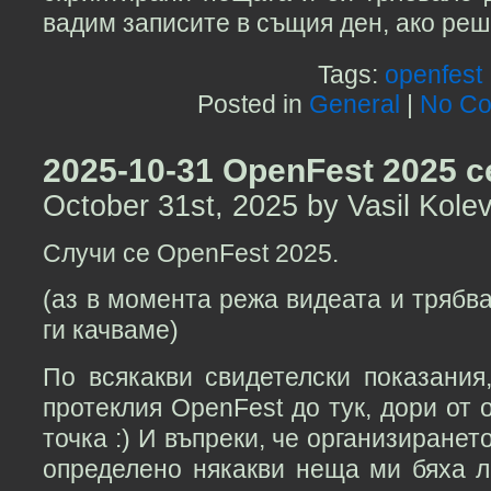
вадим записите в същия ден, ако реш
Tags:
openfest
Posted in
General
|
No Co
2025-10-31 OpenFest 2025 с
October 31st, 2025 by Vasil Kole
Случи се OpenFest 2025.
(аз в момента режа видеата и трябва
ги качваме)
По всякакви свидетелски показания
протеклия OpenFest до тук, дори от 
точка :) И въпреки, че организиранет
определено някакви неща ми бяха л