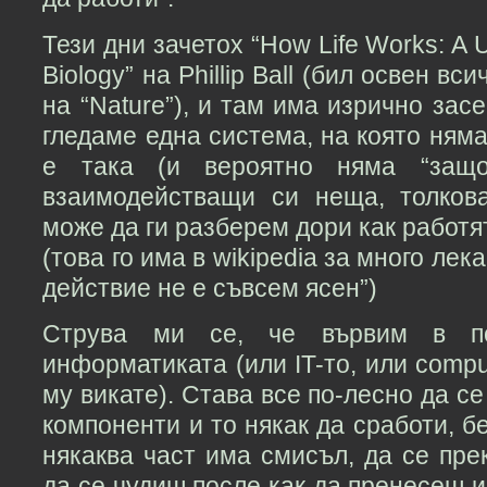
Тези дни зачетох “How Life Works: A 
Biology” на Phillip Ball (бил освен вс
на “Nature”), и там има изрично зас
гледаме една система, на която ням
е така (и вероятно няма “защо”
взаимодействащи си неща, толков
може да ги разберем дори как работя
(това го има в wikipedia за много ле
действие не е съвсем ясен”)
Струва ми се, че вървим в п
информатиката (или IT-то, или comput
му викате). Става все по-лесно да се
компоненти и то някак да сработи, б
някаква част има смисъл, да се пре
да се чудиш после как да пренесеш