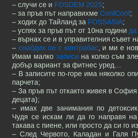
– случи се и
FOSDEM 2025
;
– за пръв път направихме
ConfConf
;
– ходих до Тайланд за
FOSSASIA
;
– успях за пръв път от 10на години
да
– върнах се и в управителния съвет 
–
снабдих се с контрабас
, и ми е но
Имам малко
записи
на колко съм зле
добър вариант за фитнес уред…
– В записите по-горе има няколко опи
парчета;
– За пръв път откакто живея в София
децата);
– имах две занимания по детоксик
Чудя се искам ли да го направя на
такава с пиене, или просто да си го и
– След Червото, Каладан и Галя П