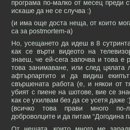
програма по-малко от месец преди с
искаше да не се случва :)
(и има още доста неща, от които мог
са за postmortem-а)
Но, усещането да идеш в 8 сутринт
как се върти видеото на телевизо
знаеш, че ей-сега започва и това е 
това занимаване, или след цялата 
афтърпартито и да видиш екипът
свършената работа (е, и някои от т
убият с пиене на шотове, вие се зн
как се ухилвам без да се усетя даже :
(всичко това прави много по-
доброволците и да питам “Догодина пак
От нещата, които много ме зарад