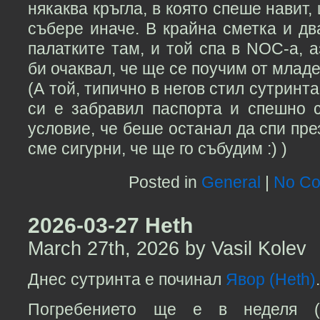
някаква кръгла, в която спеше навит
събере иначе. В крайна сметка и д
палатките там, и той спа в NOC-а, а
би очаквал, че ще се поучим от младе
(А той, типично в негов стил сутринт
си е забравил паспорта и спешно 
условие, че беше останал да спи пре
сме сигурни, че ще го събудим :) )
Posted in
General
|
No Co
2026-03-27 Heth
March 27th, 2026 by Vasil Kolev
Днес сутринта е починал
Явор (Heth)
Погребението ще е в неделя (