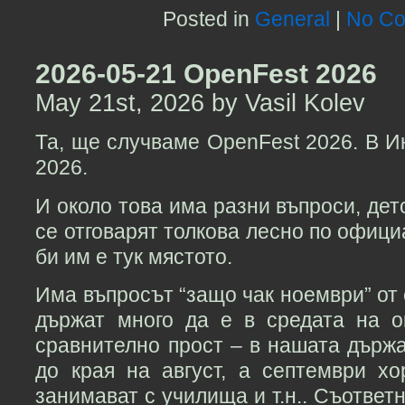
Posted in
General
|
No Co
2026-05-21 OpenFest 2026
May 21st, 2026 by Vasil Kolev
Та, ще случваме OpenFest 2026. В И
2026.
И около това има разни въпроси, дето
се отговарят толкова лесно по офици
би им е тук мястото.
Има въпросът “защо чак ноември” от 
държат много да е в средата на о
сравнително прост – в нашата държ
до края на август, а септември хо
занимават с училища и т.н.. Съответ