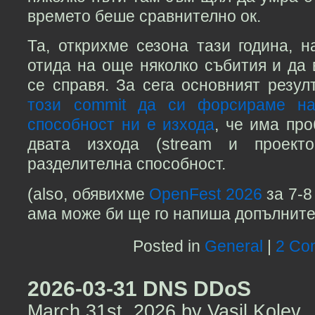
времето беше сравнително ок.
Та, открихме сезона тази година, 
отида на още няколко събития и да 
се справя. За сега основният резул
този commit да си форсираме на
способност ни е изхода
, че има про
двата изхода (stream и проект
разделителна способност.
(also, обявихме
OpenFest 2026
за 7-8
ама може би ще го напиша допълните
Posted in
General
|
2 Co
2026-03-31 DNS DDoS
March 31st, 2026 by Vasil Kolev