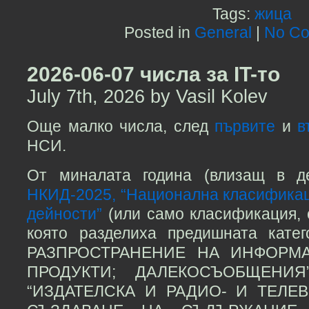
Tags:
жица
Posted in
General
|
No Co
2026-06-07 числа за IT-то
July 7th, 2026 by Vasil Kolev
Още малко числа, след
първите
и
в
НСИ.
От миналата година (влизащ в д
НКИД-2025, “Национална класификац
дейности”
(или само класификация, с
която разделиха предишната кат
РАЗПРОСТРАНЕНИЕ НА ИНФОРМ
ПРОДУКТИ; ДАЛЕКОСЪОБЩЕНИЯ
“ИЗДАТЕЛСКА И РАДИО- И ТЕЛЕ