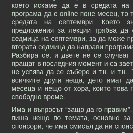
което искаме да е в средата на 
програма да е online поне месец, то 
средата на септември. Което зн
предложения за лекции трябва да
седмица на септември, за да може п
втората седмица да направи програм
Разбира се, и двете не се случват 
пращат в последния момент и са зает
не успява да се събере и т.н. и т.н.
всичките други неща, дето имат да
месеца и нещо от хора, които това г
свободно време.
Има и въпросът “защо да го правим”.
пиша нещо по темата, основно за
спонсори, че има смисъл да ни спонс