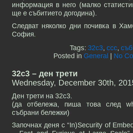
информация в него (малко статисти
ще е събитието догодина).
Следват няколко дни почивка в Хам
София.
Tags:
32c3
,
ccc
,
съб
Posted in
General
|
No Co
32c3 – ден трети
Wednesday, December 30th, 201
Ден трети на 32c3.
(да отбележа, пиша това след wh
събрани бележки)
Започнах деня с “In)Security of Embe