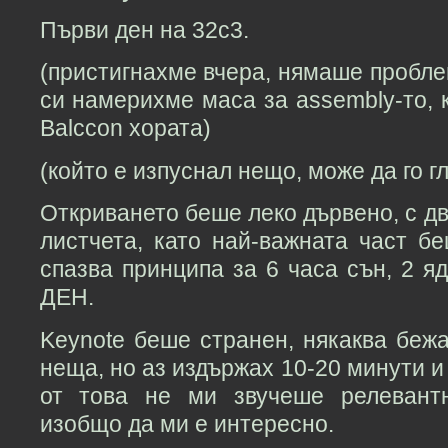
Първи ден на 32c3.
(пристигнахме вчера, нямаше пробле
си намерихме маса за assembly-то, 
Balccon хората)
(който е изпуснал нещо, може да го г
Откриването беше леко дървено, с дв
листчета, като най-важната част б
спазва принципа за 6 часа сън, 2 
ДЕН.
Keynote беше странен, някаква беж
неща, но аз издържах 10-20 минути и
от това не ми звучеше релевант
изобщо да ми е интересно.