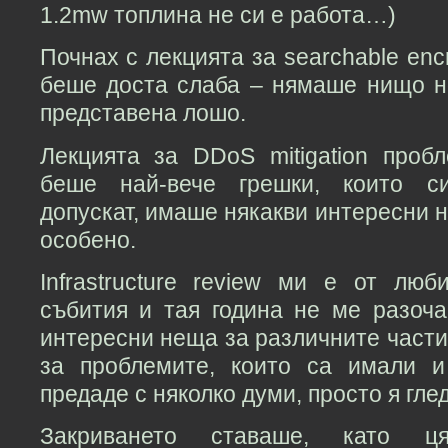
1.2mw топлина не си е работа…)
Почнах с лекцията за searchable encr
беше доста слаба – нямаше нищо н
представена лошо.
Лекцията за DDoS mitigation про
беше най-вече грешки, които с
допускат, имаше някакви интересни 
особено.
Infrastructure review ми е от лю
събития и тая година не ме разоч
интересни неща за различните части
за проблемите, които са имали 
предаде с няколко думи, просто я глед
Закриването ставаше, като 