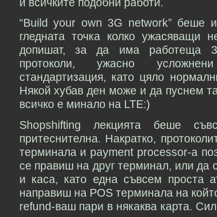
и всичките подобни работи.
“Build your own 3G network” беше 
гледната точка колко ужасяващи 
допишат, за да има работеща 
протоколи, ужасно усложнен
стандартизация, като цяло нормалн
Някой хубав ден може и да пуснем та
всичко е минало на LTE:)
Shopshifting лекцията беше съв
притеснителна. Накратко, протоколи
терминала и payment processor-а по
се правиш на друг терминал, или да 
и каса, като една съвсем проста а
направиш на POS терминала на който 
refund-ваш пари в някаква карта. Си