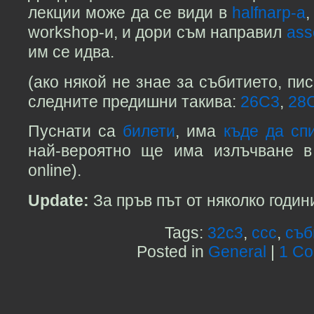
лекции може да се види в
halfnarp-а
,
workshop-и, и дори съм направил
ass
им се идва.
(ако някой не знае за събитието, пи
следните предишни такива:
26C3
,
28
Пуснати са
билети
, има
къде да сп
най-вероятно ще има излъчване в 
online).
Update:
За пръв път от няколко годи
Tags:
32c3
,
ccc
,
съб
Posted in
General
|
1 C