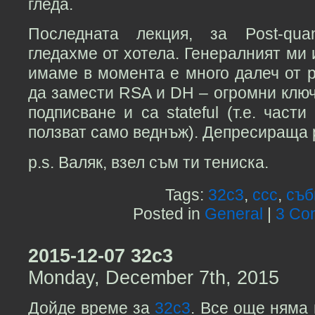
гледа.
Последната лекция, за Post-qua
гледахме от хотела. Генералният ми и
имаме в момента е много далеч от 
да замести RSA и DH – огромни ключ
подписване и са stateful (т.е. част
ползват само веднъж). Депресираща 
p.s. Валяк, взел съм ти тениска.
Tags:
32c3
,
ccc
,
съб
Posted in
General
|
3 Co
2015-12-07 32c3
Monday, December 7th, 2015
Дойде време за
32c3
. Все още няма 