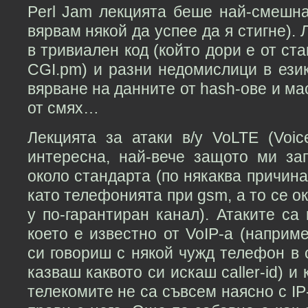
Perl Jam лекцията беше най-смешна
вярвам някой да успее да я стигне). 
в тривиален код (който дори е от ст
CGI.pm) и разни недомислици в ези
вярване на данните от hash-ове и ма
от смях…
Лекцията за атаки в/у VoLTE (Voic
интересна, най-вече защото ми за
около стандарта (по някаква причина
като телефонията при gsm, а то се ок
у по-гарантиран канал). Атаките са 
което е известно от VoIP-а (напри
си говориш с някой чужд телефон в
казваш каквото си искаш caller-id) и
телекомите не са съвсем наясно с IP