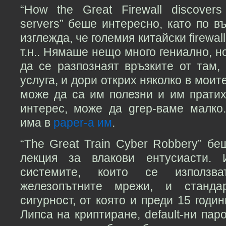
“How the Great Firewall discovers
servers” беше интересно, като по 
изглежда, че големия китайски firewal
т.н.. Нямаше нещо много гениално, н
да се разпознаят връзките от там,
услуга, и дори открих няколко в моит
може да са им полезни и им пратих
интерес, може да grep-ваме малк
има в
paper-а им
.
“The Great Train Cyber Robbery” б
лекция за влакови ентусиасти.
системите, които се използ
железопътните мрежи, и станда
сигурност, от която и преди 15 годи
Липса на криптиране, default-ни паро