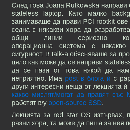
След това Joana Rutkowska направи 
stateless laptop. Като малко back
занимаваше да прави PCI rootkit-ове 
седна с някакви хора да разработв
общи линии сериозно компа
операционна система с някакво
сигурност. В talk-a обясняваше за пр
цяло как може да се направи stateles
да се пази от това някой да нам
неприятно. Има
post в блога ѝ
с pap
други интересни неща от лекцията ѝ
какво мислят/могат да правят със 
работят в/у
open-source SSD
.
Лекцията за red star OS изтървах, 
разни хора, та може да пиша за нея п