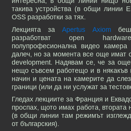
интересна, в общи линии нищо но
такива устройства (в общи линии Е
OSS разработки за тях.
Лекцията за
Apertus Axiom
беше
разработват open hardware
полупрофесионална видео камера 
далеч, но за момента все още имат с
development. Надявам се, че за ощ
нещо съвсем работещо и в някакъв
начин и цената на камерите да сле
граници (или да ни услужат за тесто
Гледах лекциите за Франция и Еквадо
проспах, щото имах работа, втората
(в общи линии там режимът изглежд
от българския).