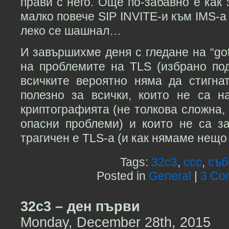
прави с него. Още по-забавно е как 
малко повече SIP INVITE-и към IMS-а
леко се шашнал…
И завършихме деня с гледане на “goto
на проблемите на TLS (избрано под
всичките вероятно няма да стигнат
полезно за всички, които не са н
криптографията (не толкова сложна, 
опасни проблеми) и които не са за
трагичен е TLS-а (и как нямаме нещо 
Tags:
32c3
,
ccc
,
съб
Posted in
General
|
3 Co
32c3 – ден първи
Monday, December 28th, 2015