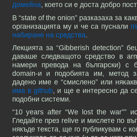
домейна
, което си е доста добро пос
В “state of the onion” разказаха за ка
организацията му и че са пуснали
п
набиране на средства
.
Лекцията за “Gibberish detection” б
даваше следващото средство в ar
намери превода на български) с 
domain-и и подобията им, метод 
дадено име е “смислено” или някакв
има в github
, и ще е интересно да се
подобни системи.
“10 years after “We lost the war”” и
Гледайте през relive и мислете по въ
някъде текста, ще го публикувам с к