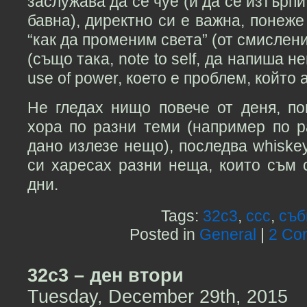
заслужава да се чуе (и да се изтърп
бавна), директно си е важна, понеже
“как да променим света” (от смислени
(също така, note to self, да напиша не
use of power, което е проблем, който
Не гледах нищо повече от деня, по
хора по разни теми (например по р
дано излезе нещо), последва whiskey
си харесах разни неща, които съм 
дни.
Tags:
32c3
,
ccc
,
съб
Posted in
General
|
2 Co
32c3 – ден втори
Tuesday, December 29th, 2015