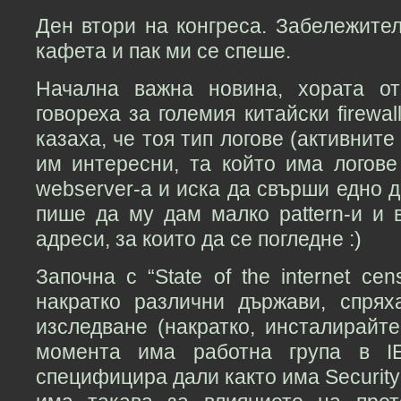
Ден втори на конгреса. Забележител
кафета и пак ми се спеше.
Начална важна новина, хората от
говореха за големия китайски firewa
казаха, че тоя тип логове (активните з
им интересни, та който има логове
webserver-а и иска да свърши едно д
пише да му дам малко pattern-и и 
адреси, за които да се погледне :)
Започна с “State of the internet cen
накратко различни държави, спря
изследване (накратко, инсталирайт
момента има работна група в IE
специфицира дали както има Security