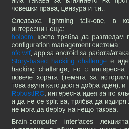
има такава за влиянието на прот
човешки права, цензура и т.н..
Следваха lightning talk-ове, в 
интересни неща:
holocm
, което трябва да разгледам 
configuration management система;
nfc.wtf
, app за android за работа/атака
Story-based hacking challenge
е идея
hacking challenge, но с интересна
повече хората (темата за истории
това звучи като доста добра идея), и
RobustIRC
, интересна идея за irc кл
и да не се split-ва, трябва да издир
не мога да deploy-на нещо такова.
Brain-computer interfaces лекци