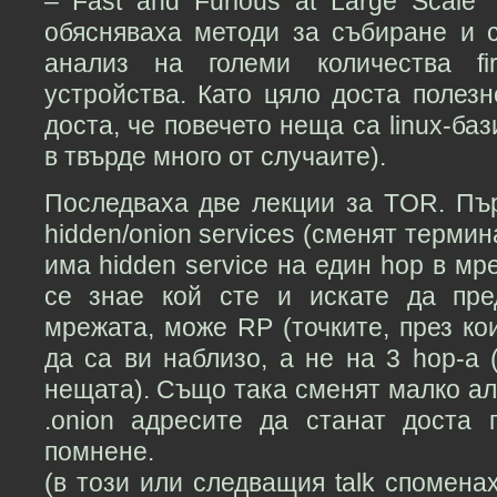
– Fast and Furious at Large Scale”
обясняваха методи за събиране и 
анализ на големи количества fi
устройства. Като цяло доста полезн
доста, че повечето неща са linux-баз
в твърде много от случаите).
Последваха две лекции за TOR. Пъ
hidden/onion services (сменят термин
има hidden service на един hop в мре
се знае кой сте и искате да пре
мрежата, може RP (точките, през кои
да са ви наблизо, а не на 3 hop-а 
нещата). Също така сменят малко ал
.onion адресите да станат доста 
помнене.
(в този или следващия talk спомена