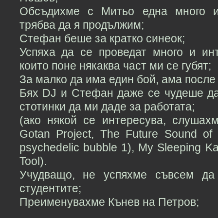
Обсъдихме с Митьо една много и
трябва да я продължим;
Стефан беше за кратко синеок;
Успяха да се проведат много и инт
които поне някаква част ми се губят;
За малко да има един бой, ама после
Бях DJ и Стефан даже се чудеше да
стотинки да ми даде за работата;
(ако някой се интересува, слушахм
Gotan Project, The Future Sound of
psychedelic bubble 1), My Sleeping K
Tool).
Учудващо, не успяхме съвсем да
студентите;
Преименувахме Кънев на Петров;