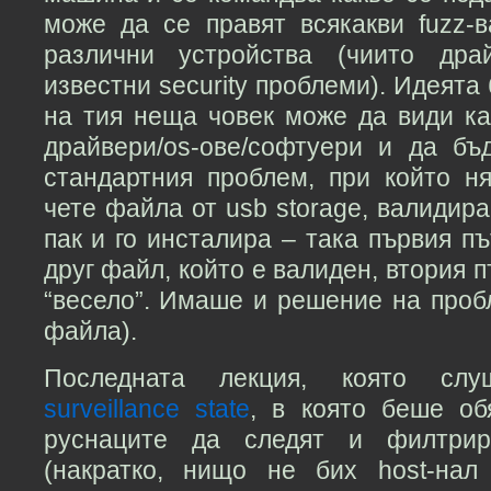
може да се правят всякакви fuzz-
различни устройства (чиито др
известни security проблеми). Идеята
на тия неща човек може да види ка
драйвери/os-ове/софтуери и да бъ
стандартния проблем, при който н
чете файла от usb storage, валидира 
пак и го инсталира – така първия п
друг файл, който е валиден, втория 
“весело”. Имаше и решение на проб
файла).
Последната лекция, която с
surveillance state
, в която беше об
руснаците да следят и филтрир
(накратко, нищо не бих host-нал