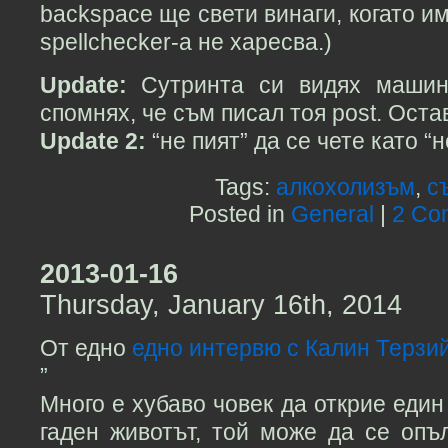
backspace ще свети винаги, когато и
spellchecker-а не харесва.)
Update:
Сутринта си видях машин
спомнях, че съм писал тоя post. Ост
Update 2:
“не пият” да се чете като “
Tags:
алкохолизъм
,
с
Posted in
General
|
2 Co
2013-01-16
Thursday, January 16th, 2014
От едно
едно интервю с Калин Терзи
”
Много е хубаво човек да открие един 
гаден животът, той може да се опъ