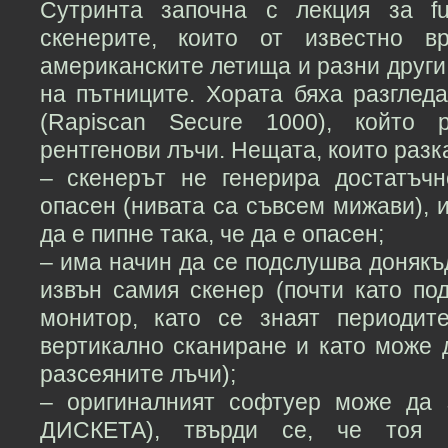
Сутринта започна с лекция за full
скенерите, които от известно в
американските летища и разни други
на пътниците. Хората бяха разглед
(Rapiscan Secure 1000), който р
рентгенови лъчи. Нещата, които разка
– скенерът не генерира достатъч
опасен (нивата са съвсем мижави), и
да е пипне така, че да е опасен;
– има начин да се подслушва донякъд
извън самия скенер (почти като по
монитор, като се знаят периодит
вертикално сканиране и като може 
разсеяните лъчи);
– оригиналният софтуер може да 
ДИСКЕТА), твърди се, че тоя