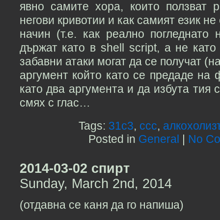
явно самите хора, които ползват p
негови кривотии и как самият език не
начин (т.е. как реално погледнато
държат като в shell script, а не кат
забавни атаки могат да се получат (н
аргумент който като се предаде на 
като два аргумента и да избута тия с
смях с глас…
Tags:
31c3
,
ccc
,
алкохолиз
Posted in
General
|
No Co
2014-03-02 спирт
Sunday, March 2nd, 2014
(отдавна се каня да го напиша)