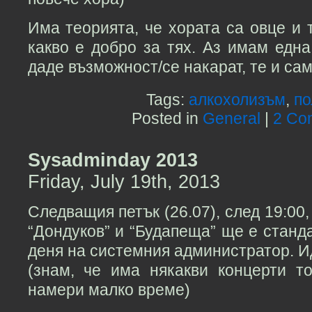
Има теорията, че хората са овце и 
какво е добро за тях. Аз имам една
даде възможност/се накарат, те и сам
Tags:
алкохолизъм
,
по
Posted in
General
|
2 Co
Sysadminday 2013
Friday, July 19th, 2013
Следващия петък (26.07), след 19:00,
“Дондуков” и “Будапеща” ще е станд
деня на системния администратор. И
(знам, че има някакви концерти т
намери малко време)