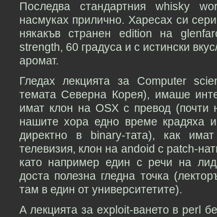
Последва стандартния whisky wo
насмуках прилично. Харесах си сери
някакъв странен edition на glenfa
strength, 60 градуса и с истински вкус
аромат.
Гледах лекцията за Computer scie
темата Северна Корея), имаше инт
имат клон на OSX с превод (почти 
нашите хора едно време крадяха 
директно в binary-тата), как има
телевизия, клон на andoid с patch-на
като например един с речи на лид
доста полезна гледна точка (лекто
там в един от университетите).
А лекцията за exploit-ването в perl 