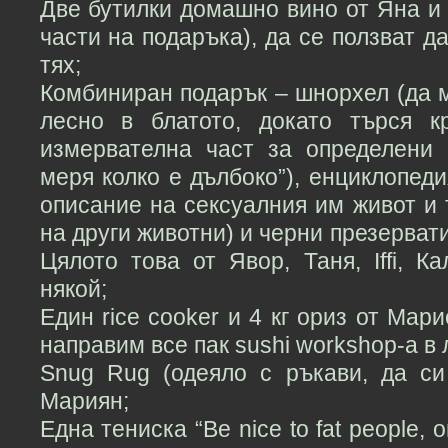
Две бутилки домашно вино от Яна и
части на подаръка), да се ползват д
тях;
Комбиниран подарък – шнорхел (да м
лесно в блатото, докато търся к
измервателна част за определени 
меря колко е дълбоко”), енциклопеди
описание на сексуалния им живот и т
на други животни) и черни презерват
Цялото това от Явор, Таня, Iffi, 
някой;
Един rice cooker и 4 кг ориз от Мар
направим все пак sushi workshop-а в 
Snug Rug (одеяло с ръкави, да си
Мариян;
Една тениска “Be nice to fat people, 