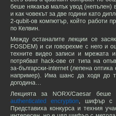
беше някакъв малък увод (непълен) 
и как човекът за две години като дип
2-qubit-ов компютър, който работи п
по Келвин.
Между останалите лекции се зася
FOSDEM) и си говорехме с него и о
техните видео записи и мрежата 
потрябват hack-ове от типа на опъв
за-български-internet (лепена оптика 
например). Има шанс да ходя до 
догодина…
Лекцията за NORX/Caesar беше
authenticated encryption
, шифър с 
Представиха конкурса и техния уча
интересен, но е цял шифър с метода 