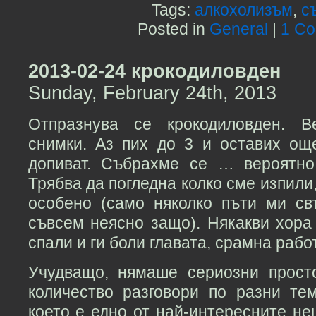
Tags:
алкохолизъм
,
с
Posted in
General
|
1 C
2013-02-24 крокодиловден
Sunday, February 24th, 2013
Отпразнува се крокодиловден. В
снимки. Аз пих до 3 и оставих ощ
допиват. Събрахме се … вероятно
Трябва да погледна колко сме изпили
особено (само няколко пъти ми св
съвсем неясно защо). Някакви хора 
спали и ги боли главата, срамна работ
Учудващо, нямаше сериозни прост
количество разговори по разни тем
което е едно от най-интересните не