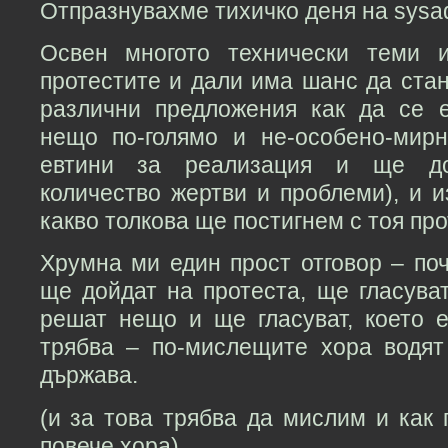
Отпразнувахме тихичко деня на sysa
Освен многото технически теми 
протестите и дали има шанс да ста
различни предложения как да се 
нещо по-голямо и не-особено-мир
евтини за реализация и ще до
количество жертви и проблеми), и 
какво толкова ще постигнем с тоя про
Хрумна ми един прост отговор – поч
ще дойдат на протеста, ще гласува
решат нещо и ще гласуват, което е
трябва – по-мислещите хора водят
държава.
(и за това трябва да мислим и как 
повече хора)