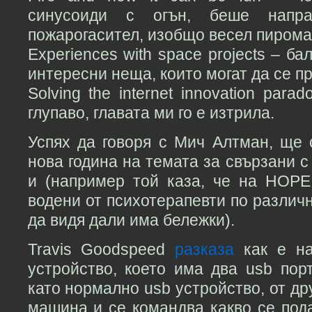
синусоиди с огън, беше напр
пожарогасител, изобщо весел пирома
Experiences with space projects – ба
интересни неща, които могат да се пр
Solving the internet innovation par
глупаво, главата ми го е изтрила.
Успях да говоря с Мич Алтман, ще 
нова година на темата за свързани с
и (например той каза, че на HOPE
водени от психотерапевти по различн
да видя дали има бележки).
Travis Goodspeed
разказа
как е на
устройство, което има два usb пор
като нормално usb устройство, от др
машина и се командва какво се пода