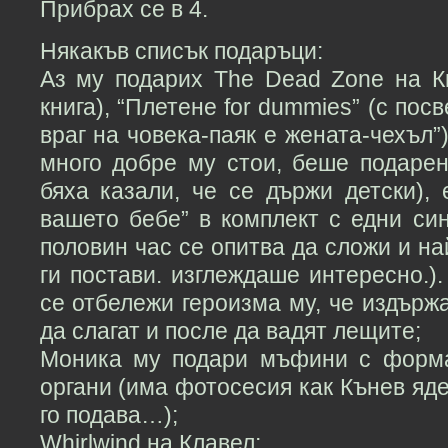
Прибрах се в 4.
Някакъв списък подаръци:
Аз му подарих The Dead Zone на Ки
книга), “Плетене for dummies” (с по
враг на човека-паяк е жената-чехъл”)
много добре му стои, беше подарен
бяха казали, че се държи детски), 
вашето бебе” в комплект с едни си
половин час се опитва да сложи и най
ги постави. изглеждаше интересно.)
се отбележи героизма му, че издържа
да слагат и после да вадят лещите;
Моника му подари мъфини с форма
органи (има фотосесия как Кънев яде
го подава…);
Whirlwind на Клавел;