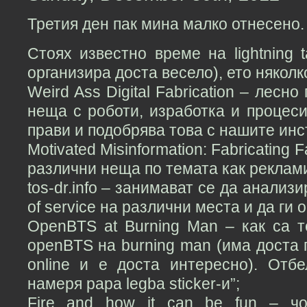
Третия ден пак мина малко отнесено.
Стоях известно време на lightning t
организира доста весело), ето няколко
Weird Ass Digital Fabrication – лесн
неща с роботи, изработка и процеси
прави и подобрява това с нашите инс
Motivated Misinformation: Fabricating Fa
различни неща по темата как реклам
tos-dr.info – занимават се да анализ
of service на различни места и да ги 
OpenBTS at Burning Man – как са 
openBTS на burning man (има доста
online и е доста интересно). Отб
намеря papa legba sticker-и”;
Fire and how it can be fun – чо