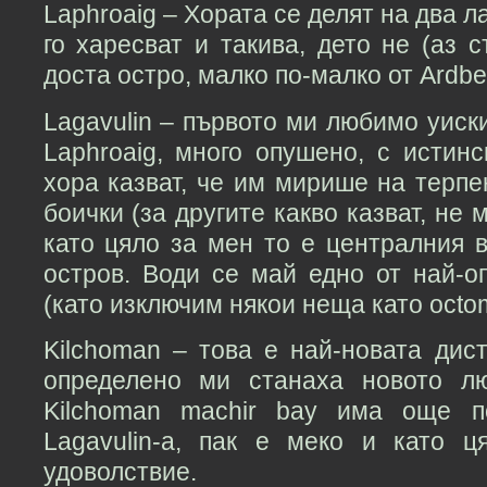
Laphroaig – Хората се делят на два л
го харесват и такива, дето не (аз с
доста остро, малко по-малко от Ardbe
Lagavulin – първото ми любимо уиски
Laphroaig, много опушено, с истинс
хора казват, че им мирише на терпе
боички (за другите какво казват, не 
като цяло за мен то е централния в
остров. Води се май едно от най-о
(като изключим някои неща като octo
Kilchoman – това е най-новата дис
определено ми станаха новото л
Kilchoman machir bay има още п
Lagavulin-а, пак е меко и като 
удоволствие.