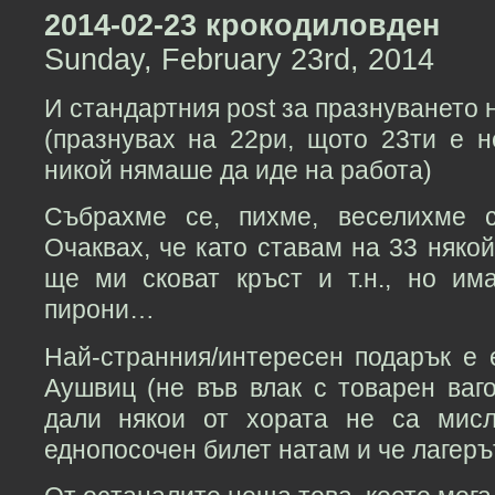
2014-02-23 крокодиловден
Sunday, February 23rd, 2014
И стандартния post за празнуването 
(празнувах на 22ри, щото 23ти е н
никой нямаше да иде на работа)
Събрахме се, пихме, веселихме се
Очаквах, че като ставам на 33 няко
ще ми сковат кръст и т.н., но и
пирони…
Най-странния/интересен подарък е 
Аушвиц (не във влак с товарен ваг
дали някои от хората не са мисл
еднопосочен билет натам и че лагер