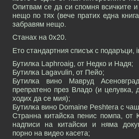
Опитвам се да си спомня всичките 
нещо по тях (вече пратих една книга
забравям нещо.
Станах на 0x20.
Ето стандартния списък с подаръци, in 
Бутилка Laphroaig, от Недко и Надя;
Бутилка Lagavulin, от Пейо;
Бутилка вино Мавруд Асеновград
препратено през Владо (и целувка, 
ходих да се мия);
Бутилка вино Domaine Peshtera с чаш
Странна китайска пенис помпа, от 
надписи на китайски и няма доку
порно на видео касета;