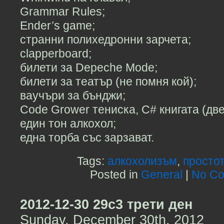
Grammar Rules;
Ender’s game;
странни полихедронни зарчета;
clapperboard;
билети за Depeche Mode;
билети за театър (не помня кой);
ваучъри за бънджи;
Code Grower тениска, C# книгата (две
един тон алкохол;
една торба със зарзават.
Tags:
алкохолизъм
,
просто
Posted in
General
|
No Co
2012-12-30 29c3 трети ден
Sunday, December 30th, 2012