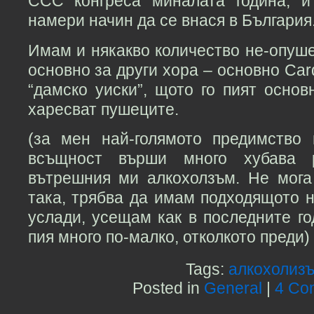
CCC конгреса миналата година, и
намери начин да се внася в България
Имам и някакво количество не-опуш
основно за други хора – основно Car
“дамско уиски”, щото го пият основ
харесват пушеците.
(за мен най-голямото предимство
всъщност върши много хубава 
вътрешния ми алкохолзъм. Не мога
така, трябва да имам подходящото 
услади, усещам как в последните г
пия много по-малко, отколкото преди)
Tags:
алкохолиз
Posted in
General
|
4 Co