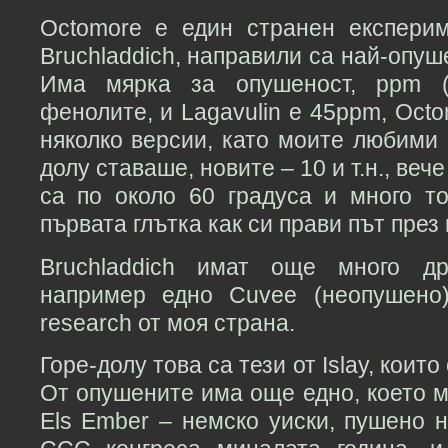
Octomore е един странен експери
Bruchladdich, направили са най-опуш
Има мярка за опушеност, ppm (p
фенолите, и Lagavulin е 45ppm, Oct
няколко версии, като моите любими 
долу ставаше, новите – 10 и т.н., веч
са по около 60 градуса и много т
първата глътка как си прави път през 
Bruchladdich имат още много др
например едно Cuvee (неопушено
research от моя страна.
Горе-долу това са тези от Islay, коит
От опушените има още едно, което м
Els Ember – немско уиски, пушено н