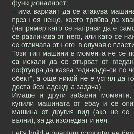
функционалност;
– има вариант да се атакува машинат
през нея нещо, което трябва да хва
(например като се направи да е сам
се различава от него, или като се на
се отличава от него, в случая с пласт
Този тип машини в момента не се п
са искали да се отърват от гледан
софтуера да казва “еди-къде-си по 
обект”, а още никой не е успял да г
доста безнадеждна задача).
Имаше и други забавни моменти,
купили машината от ebay и се опи
машина от другия вид (ако не се
вълни), за да изследват и нея.
Let’s build a quantum computer не б