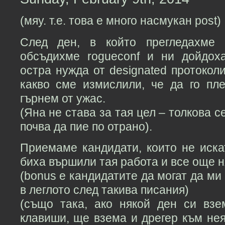
(мяу. т.е. това е много насмукан post)
След ден, в който прегледахме 
обсъдихме rogueconf и ни дойдох
остра нужда от designated протоколи
какво сме измислили, че да го пл
гърнем от ужас.
(Яна не става за тая цел – толкова с
почва да пие по отрано).
Приемаме кандидати, които не иска
биха вършили тая работа и все още н
(bonus е кандидатите да могат да ми
в леглото след такива писания)
(също така, ако някой ден си вз
клавиши, ще взема и дрегер към нея