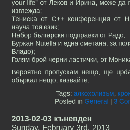
your life” от Леков и Ирина, може да
изглежда;
Тениска от C++ конференция от Н
науча тоя език;
Набор български подправки от Радо;
Буркан Nutella и една сметана, за пол
Владо);
Голям брой черни ластички, от Моник
Вероятно пропускам нещо, ще upda
объркал нещо, казвайте.
Tags:
алкохолизъм
,
кро
Posted in
General
|
3 Co
2013-02-03 къневден
Sunday, February 3rd, 2013