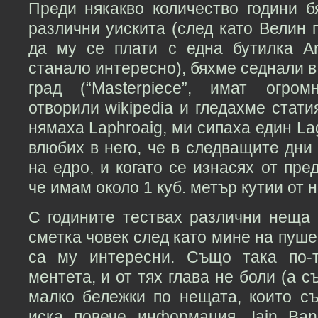
Преди някакво количество години 
различни уискита (след като Велин 
да му се плати с една бутилка A
станало интересно), бяхме седнали в
град (“Masterpiece”, имат огром
отворили wikipedia и гледахме стат
нямаха Laphroaig, ми сипаха един Lag
влюбих в него, че в следващите дни
на едро, и когато се изнасях от пре
че имам около 1 куб. метър кутии от н
С годините тествах различни неща 
сметка човек след като мине на пуше
са му интересни. Също така по-
ментета, и от тях глава не боли (а 
малко бележки по нещата, които съ
иска повече информация, Iain Ba