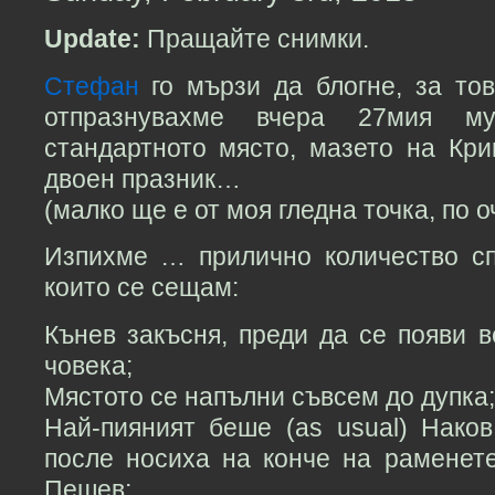
Update:
Пращайте снимки.
Стефан
го мързи да блогне, за тов
отпразнувахме вчера 27мия 
стандартното място, мазето на Кри
двоен празник…
(малко ще е от моя гледна точка, по 
Изпихме … прилично количество сп
които се сещам:
Кънев закъсня, преди да се появи 
човека;
Мястото се напълни съвсем до дупка;
Най-пияният беше (as usual) Наков
после носиха на конче на раменет
Пешев;