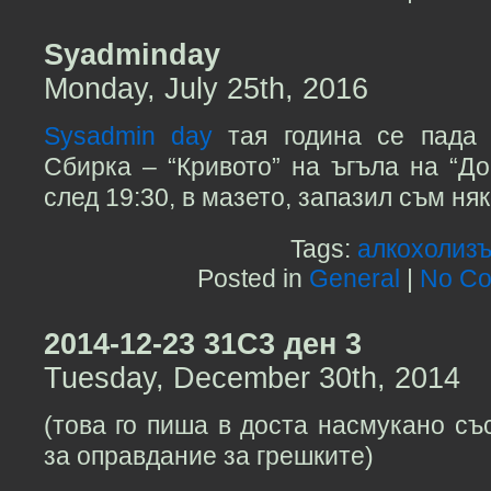
Syadminday
Monday, July 25th, 2016
Sysadmin day
тая година се пада 
Сбирка – “Кривото” на ъгъла на “До
след 19:30, в мазето, запазил съм ня
Tags:
алкохолиз
Posted in
General
|
No Co
2014-12-23 31C3 ден 3
Tuesday, December 30th, 2014
(това го пиша в доста насмукано съ
за оправдание за грешките)