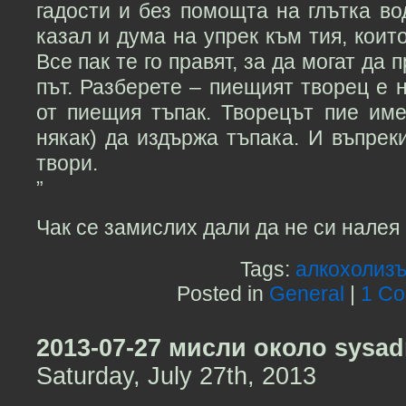
гадости и без помощта на глътка во
казал и дума на упрек към тия, коит
Все пак те го правят, за да могат да
път. Разберете – пиещият творец е
от пиещия тъпак. Творецът пие име
някак) да издържа тъпака. И въпрек
твори.
”
Чак се замислих дали да не си налея 
Tags:
алкохолиз
Posted in
General
|
1 C
2013-07-27 мисли около sysa
Saturday, July 27th, 2013