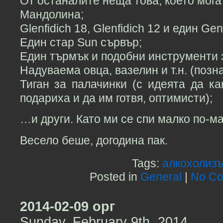
От останалите неща това, което мога
Мандолина;
Glenfidich 18, Glenfidich 12 и един Ge
Един стар Sun сървър;
Един търмък и подобни инструменти з
Надуваема овца, вазелин и т.н. (позна
Тиган за палачинки (с идеята да ка
подариха и да им готвя, оптимисти);
…и други. Като ми се спи малко по-ма
Весело беше, догодина пак.
Tags:
алкохолиз
Posted in
General
|
No Co
2014-02-09 орг
Sunday, February 9th, 2014