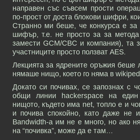
направен със съвсем прости операц
по-прост от доста блокови шифри, ко
Странно ми беше, че конкурса е за
шифър, т.е. не просто за за метода
замести GCM/CBC и компания), та з
участниците просто ползват AES.
Лекцията за ядрените оръжия беше л
нямаше нищо, което го няма в wikiped
Докато си почивах, се запознах с 
общи линии hackerspace на един 
нищото, където има net, топло е и ч
и почива спокойно, като даже не и
Bandwidth-а им не е много, но ако н
на “почивка”, може да е там…