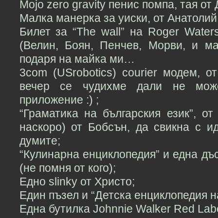
Mojo zero gravity пенис помпа, тая от
Малка манерка за уиски, от Анатолий
Билет за “The wall” на Roger Wate
(Велин, Боян, Пенчев, Морви, и м
подаря на майка ми…
3com (USrobotics) courier модем, о
вечер се чудихме дали не мо
приложение :) ;
“Граматика на българския език”, о
наскоро) от Бобсън, да свикна с ид
думите;
“Кулинарна енциклопедия” и една дъс
(не помня от кого);
Едно slinky от Христо;
Един пъзел и “Детска енциклопедия на
Една бутилка Johnnie Walker Red Labe