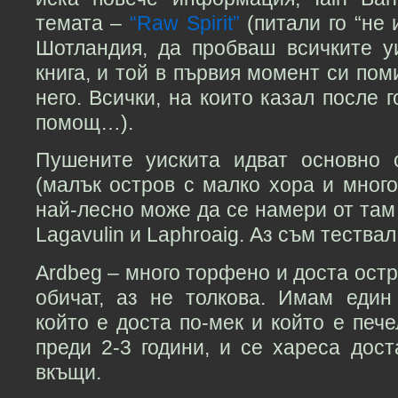
темата –
“Raw Spirit”
(питали го “не
Шотландия, да пробваш всичките 
книга, и той в първия момент си пом
него. Всички, на които казал после 
помощ…).
Пушените уискита идват основно 
(малък остров с малко хора и много 
най-лесно може да се намери от там
Lagavulin и Laphroaig. Аз съм тествал
Ardbeg – много торфено и доста остр
обичат, аз не толкова. Имам един 
който е доста по-мек и който е пече
преди 2-3 години, и се хареса дос
вкъщи.