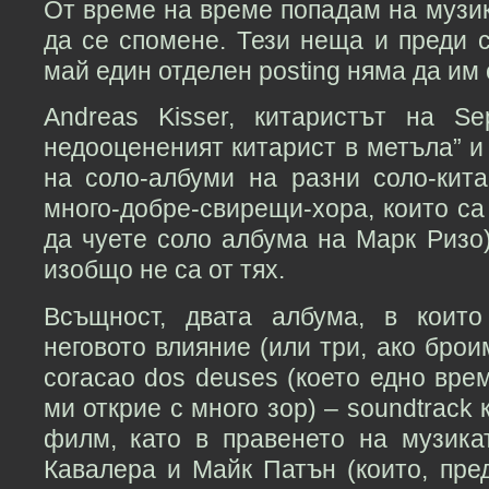
От време на време попадам на музик
да се спомене. Тези неща и преди 
май един отделен posting няма да им 
Andreas Kisser, китаристът на Se
недооцененият китарист в метъла” и
на соло-албуми на разни соло-кита
много-добре-свирещи-хора, които са 
да чуете соло албума на Марк Ризо)
изобщо не са от тях.
Всъщност, двата албума, в коит
неговото влияние (или три, ако брои
coracao dos deuses (което едно врем
ми открие с много зор) – soundtrack
филм, като в правенето на музика
Кавалера и Майк Патън (които, пре