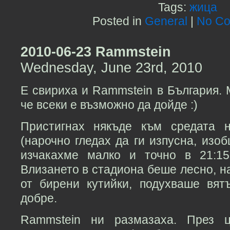
Tags:
жица
Posted in
General
|
No Co
2010-06-23 Rammstein
Wednesday, June 23rd, 2010
Е свириха и Rammstein в България. 
че всеки е възможно да дойде :)
Пристигнах някъде към средата 
(нарочно гледах да ги изпусна, изо
изчакахме малко и точно в 21:15
Влизането в стадиона беше лесно, 
от бирени кутийки, подухваше вя
добре.
Rammstein ни размазаха. През 