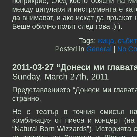
поприкрие, след което обясни на м
между цигуларя и инструмента е кат
да внимават, и ако искат да пръскат 
Беше обилно полят след това :) ).
Tags:
жица
,
събит
Posted in
General
|
No Co
2011-03-27 “Донеси ми глават
Sunday, March 27th, 2011
Представлението “Донеси ми глават
странно.
Не е театър в точния смисъл на
комбинация от пиеса и концерт (на 
“Natural Born Wizzards”). Историята