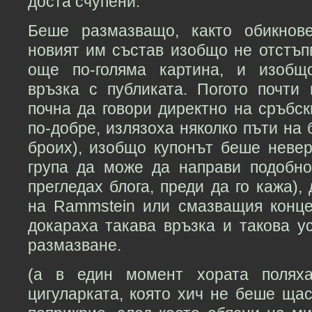
доста счупени.
Беше размазващо, както обикнов
новият им състав изобщо не отстъп
още по-голяма картина, и изобщ
връзка с публиката. Погото почти 
почна да говори директно на сръбск
по-добре, излязоха няколко пъти на 
броих), изобщо купонът беше невер
група да може да направи подобн
прегледах блога, преди да го кажа),
на Rammstein или смазващия концер
докараха такава връзка и такова у
размазване.
(а в един момент хората полях
цигуларката, която хич не беше щас