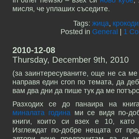
In other newsю – взех си
ново кубе
,
мисля, че уплаших съседите.
Tags:
жица
,
крокоди
Posted in
General
|
1 C
2010-12-08
Thursday, December 9th, 2010
(за заинтересуваните, още не са ме
направя един cron по темата, да деб
вам два дни да пише тук да ме потър
Разходих се до панаира на книг
миналата година
ми се видя по-до
книги, които си взех е 10, като
Изглеждат по-добре нещата от пре
автори вече предпочитам да ги ч