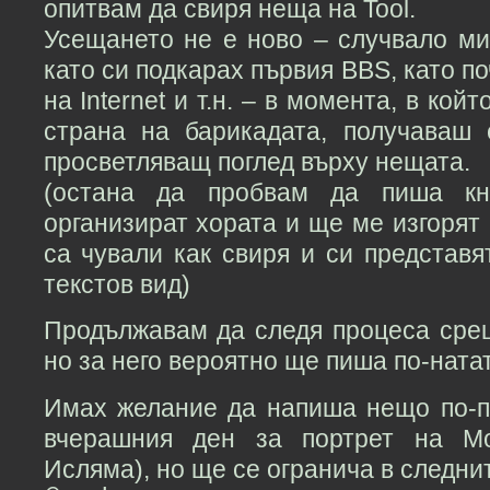
опитвам да свиря неща на Tool.
Усещането не е ново – случвало ми
като си подкарах първия BBS, като п
на Internet и т.н. – в момента, в кой
страна на барикадата, получаваш
просветляващ поглед върху нещата.
(остана да пробвам да пиша кн
организират хората и ще ме изгорят 
са чували как свиря и си представя
текстов вид)
Продължавам да следя процеса сре
но за него вероятно ще пиша по-ната
Имах желание да напиша нещо по-п
вчерашния ден за портрет на Мо
Исляма), но ще се огранича в следнит