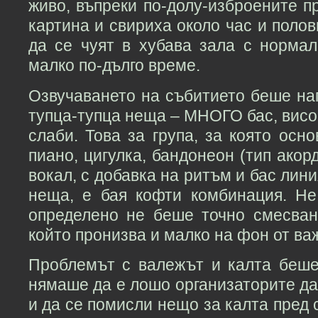
живо, въпреки по-долу-изброените п
картина и свириха около час и полов
да се чуят в хубава зала с нормал
малко по-дълго време.
Озвучаването на събитието беше на
тупца-тупца неща – МНОГО бас, висок
слаби. Това за група, за която осн
пиано, цигулка, бандонеон (тип акор
вокал, с добавка на ритъм и бас лин
неща, е бая кофти комбинация. Не
определено не беше точно смесван
който пронизва и малко на фон от ва
Проблемът с валежът и калта беше
нямаше да е лошо организаторите д
и да се помисли нещо за калта пред 