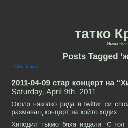
татко К
Имам теле 
Posts Tagged ‘
« Older Entries
2011-04-09 стар концерт на “
Saturday, April 9th, 2011
Около няколко реда в twitter си сп
размаващ концерт, на който ходих.
Хиподил тъкмо бяха издали “С гол 