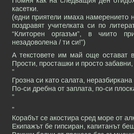
Помня как на следващия ден отидох
касетки.
(едни приятели имаха намерението 
поздравят учителката си по литера
“Клиторен оргазъм”, в чиито пр
незадоволена / ти си!”)
А текстовете им май още остават в
Прости, просташки и просто забавни,
”
Грозна си като салата, неразбиркана 
По-си дребна от заплата, по-си плоск
”
”
Корабът се акостира сред море от ал
Екипажът бе гипсиран, капитанът беш