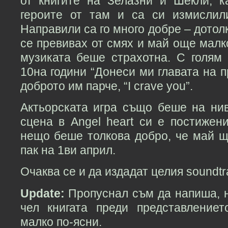
от книгите на Зелазни и Шекли, к
героите от там и са си измислил
Направили са го много добре – дотол
се превивах от смях и май още малк
музиката беше страхотна. С голям
10на години “Донеси ми главата на п
доброто им парче, “I crave you”.
Актьорската игра също беше на нив
сцена в Angel heart си е постижени
нещо беше толкова добро, че май щ
пак на 1ви април.
Очаква се и да издадат целия soundtr
Update:
Пропуснал съм да напиша, н
чел книгата преди представление
малко по-ясни.