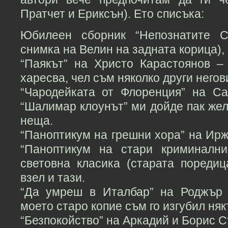
Пратчет и Ериксън). Ето списъка:
Юбилеен сборник “Непознатите С
снимка на Велин на задната корица),
“Паякът” на Христо Карастоянов –
харесва, чел съм няколко други негов
“Чародейката от Флоренция” на С
“Шалимар клоунът” ми дойде пак жел
неща.
“Паноптикум на грешни хора” на Ирж
“Паноптикум на стари криминални
световна класика (старата пореди
взел и тази.
“Да умреш в Италбар” на Роджър 
моето старо копие съм го изгубил няк
“Безпокойство” на Аркадий и Борис С