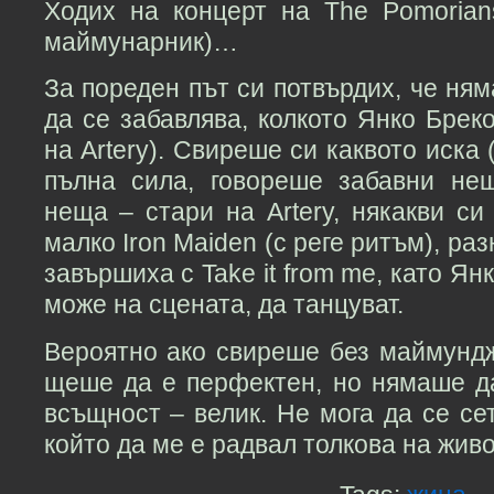
Ходих на концерт на The Pomorian
маймунарник)…
За пореден път си потвърдих, че ням
да се забавлява, колкото Янко Бреко
на Artery). Свиреше си каквото иска 
пълна сила, говореше забавни н
неща – стари на Artery, някакви си 
малко Iron Maiden (с реге ритъм), ра
завършиха с Take it from me, като Ян
може на сцената, да танцуват.
Вероятно ако свиреше без маймунджи
щеше да е перфектен, но нямаше да
всъщност – велик. Не мога да се сет
който да ме е радвал толкова на живо