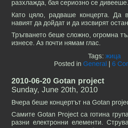
разхлажда, бая сериозно се дивееше
Като цяло, радваше концерта. Да 
навият да дойдат и да изсвирят остан
Тръгването беше сложно, огромна тъ
изнесе. Аз почти нямам глас.
Tags:
жица
Posted in
General
|
6 Co
2010-06-20 Gotan project
Sunday, June 20th, 2010
Вчера беше концертът на Gotan projec
Самите Gotan Project са готина груп
разни електронни елементи. Струв