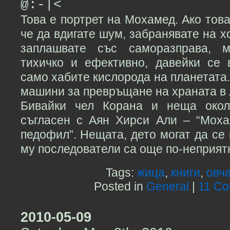
@:-|<
Това е портрет на Мохамед. Ако това
че да вдигате шум, забранявате на х
заплашвате със саморазправа, м
тихичко и ефективно, давейки се 
само хабите кислорода на планетата
машини за превръщане на храната в л
Бивайки чел Корана и неща окол
съгласен с Аян Хирси Али – “Мох
педофил”. Нещата, дето могат да се
му последователи са още по-неприят
Tags:
жица
,
книги
,
овч
Posted in
General
|
11 C
2010-05-09