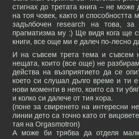
стигнах до третата книга – не може 
на тоя човек, както и способността 
задълбочен research на това, за
прагматизма му :) Ще видя кога ще 
книги, все още ми е далеч по-лесно д
И на съвсем трета тема и съвсем н
нещата, които (все още) не разбирам
действа на възприятието да се оп
което си слушал дълго време и ти 
нови моменти в него, които са ти убя
и колко си далече от тия хора.
(поне за свиренето на интересни н
линии дето са точно като от вицовет
тая на Orgasmotron)
А може би трябва да отделя мал