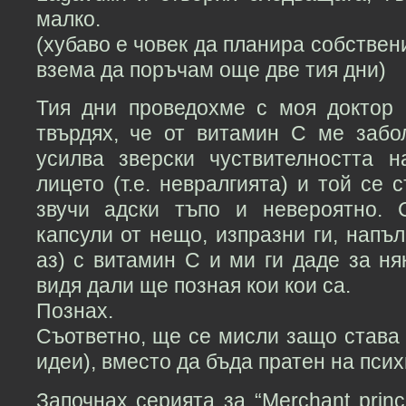
малко.
(хубаво е човек да планира собствен
взема да поръчам още две тия дни)
Тия дни проведохме с моя доктор 
твърдях, че от витамин C ме забо
усилва зверски чуствителността 
лицето (т.е. невралгията) и той се 
звучи адски тъпо и невероятно. 
капсули от нещо, изпразни ги, напъл
аз) с витамин C и ми ги даде за ня
видя дали ще позная кои кои са.
Познах.
Съответно, ще се мисли защо става 
идеи), вместо да бъда пратен на псих
Започнах серията за “Merchant prin