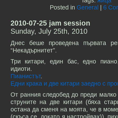
Tags:
жица
Posted in
General
|
6 Co
2010-07-25 jam session
Sunday, July 25th, 2010
Днес беше проведена първата ре
“Некадърнитет”.
Три китари, един бас, едно пиан
идиоти.
Пианистът
.
Едни крака и две китари заедно с пр
От ранния следобед до преди малко
струните на две китари (бяха стар
остана да сменя на моята, че в моме
(скъса се, докато я настройвах)), пи