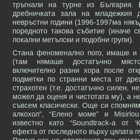
тръгнали на турне из България.
дребничката зала на младежкия 
невръстни години (1996-1997ма някъ
поредното такова събитие (иначе с
локални метълски и подобни групи).
Стана феноменално пого, имаше и 
(там нямаше достатъчно място 
включително разни хора после отк
подметки по странни места от дре
страхотен (т.е. достатъчно силен, н
можел да оценя и чистотата му), а н
съвсем класически. Още си спомням
алкохол”, “Елено моме” и Misirlo
известно като “Soundtrack-а от ‘К
ефекта от последното върху цялата 