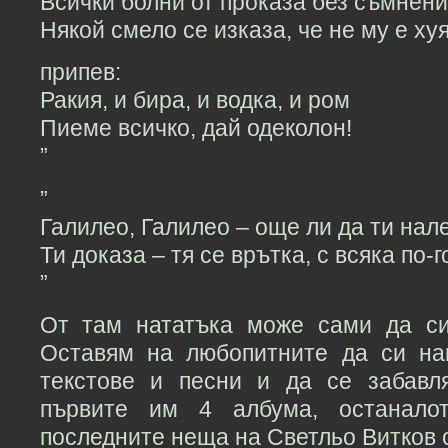
Всички болни от проказа без съмнен
Някой смело се изказа, че не му е ху
припев:
Ракия, и бира, и водка, и ром
Пиеме всичко, дай одеколон!
”
”
Галилео, Галилео – още ли да ти нал
Ти доказа – тя се врътка, с всяка по-
”
От там нататъка може сами да си
Оставям на любопитните да си на
текстове и песни и да се забавл
първите им 4 албума, останало
последните неща на Светльо Витков с