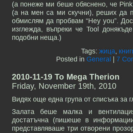
(а понеже ми беше обяснено, че Pink
(а на мен са ми скучни), реших да 
обмислям да пробвам “Hey you”. Дос
изглежда, въпреки че Tool донякъд
подобни неща.)
Tags:
жица
,
книг
Posted in
General
|
7 Co
2010-11-19 To Mega Therion
Friday, November 19th, 2010
Видях още една група от списъка за г
Залата беше малка и вентилац
достатъчна (пишеше в информации
представляваше три отворени прозор