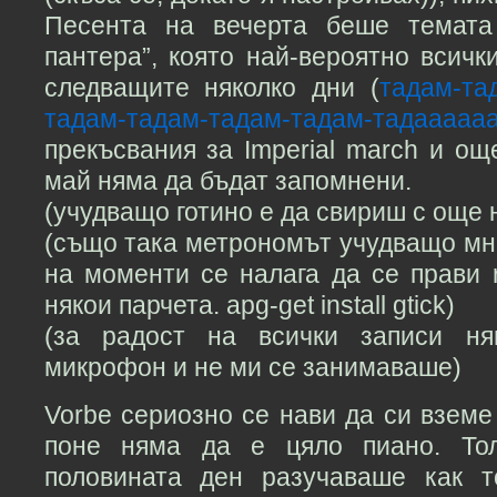
Песента на вечерта беше темата
пантера”, която най-вероятно всич
следващите няколко дни (
тадам-т
тадам-тадам-тадам-тадам-тадааааа
прекъсвания за Imperial march и ощ
май няма да бъдат запомнени.
(учудващо готино е да свириш с още 
(също така метрономът учудващо мно
на моменти се налага да се прави r
някои парчета. apg-get install gtick)
(за радост на всички записи ня
микрофон и не ми се занимаваше)
Vorbe сериозно се нави да си вземе
поне няма да е цяло пиано. Тол
половината ден разучаваше как т