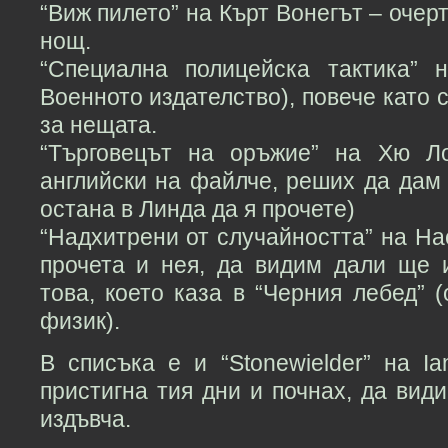
“Виж пилето” на Кърт Вонегът – очерт
нощ.
“Специална полицейска тактика” 
Военното издателство), повече като 
за нещата.
“Търговецът на оръжие” на Хю Л
английски на файлче, реших да дам 
остана в Линда да я прочете)
“Надхитрени от случайността” на Н
прочета и нея, да видим дали ще
това, което каза в “Черния лебед” 
физик).
В списъка е и “Stonewielder” на Ia
пристигна тия дни и почнах, да види
издъвча.