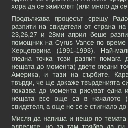
хора да се замислят (или много да се я
Продължава процесът срещу Радо
разпити на свидетели от страна на
23,26,27 и 28ми април беше разпи
помощник на Cyrus Vance по време 
Херцеговина (1991-1993). Най-ма
гледна точка този разпит помага 
нещата до момента) двете гледни точ
Америка, и тази на сърбите. Кар
твърди, че ще докаже твърденията си
показва до момента рисуват една и
нещата все още са в началото (
свидетеля, а още не се е стигнало до
Мисля да напиша и нещо по темата 
адресите, но за там трябва да си