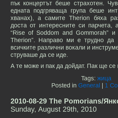
пък концертът беше страхотен. Чув
едната подгряваща група беше инт
хванах), а самите Therion бяха р
доста от интересните си парчета, 
“Rise of Soddom and Gommorah” и
Therion”. Направо ми е трудно да 
всичките различни вокали и инструме
струваше да се иде.
А те може и пак да дойдат. Пак ще се 
Tags:
жица
Posted in
General
|
1 C
2010-08-29 The Pomorians/Янк
Sunday, August 29th, 2010