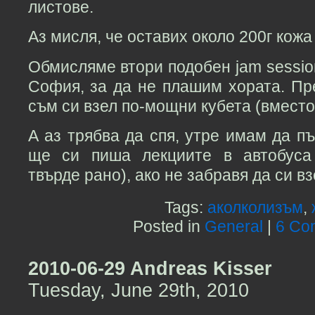
листове.
Аз мисля, че оставих около 200г кожа
Обмисляме втори подобен jam sessio
София, за да не плашим хората. Пр
съм си взел по-мощни кубета (вмест
А аз трябва да спя, утре имам да п
ще си пиша лекциите в автобуса 
твърде рано), ако не забравя да си в
Tags:
аколколизъм
,
Posted in
General
|
6 Co
2010-06-29 Andreas Kisser
Tuesday, June 29th, 2010