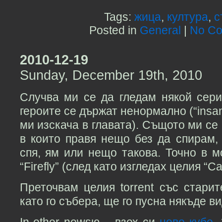
Tags:
жица
,
култура
,
с
Posted in
General
|
No Co
2010-12-19
Sunday, December 19th, 2010
Случва ми се да гледам някой сери
героите се държат ненормално (“insan
ми изскача в главата). Същото ми се
в които правя нещо без да спирам,
спя, ям или нещо такова. Точно в 
“Firefly” (след като изгледах целия “Cas
Преточвам целия torrent със старит
като го събера, ще го пусна някъде ви