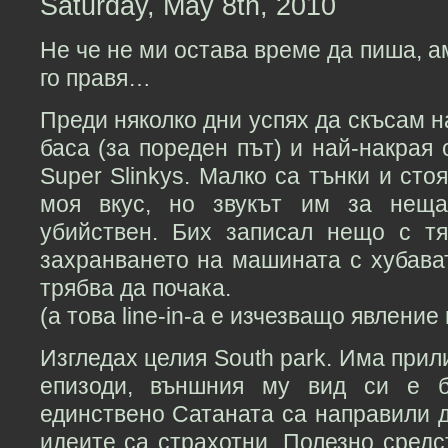
Saturday, May 8th, 2010
Не че не ми остава време да пиша, а
го правя…
Преди няколко дни успях да скъсам н
баса (за пореден път) и най-накрая с
Super Slinkys. Малко са тънки и сто
моя вкус, но звукът им за неща
убийствен. Бих записал нещо с т
захранването на машината с хубава
трябва да почака.
(а това line-in-а е изчезващо явление
Изгледах целия South park. Има прил
епизоди, външния му вид си е б
единствено Сатаната са направили д
идеите са страхотни. Полезно сред