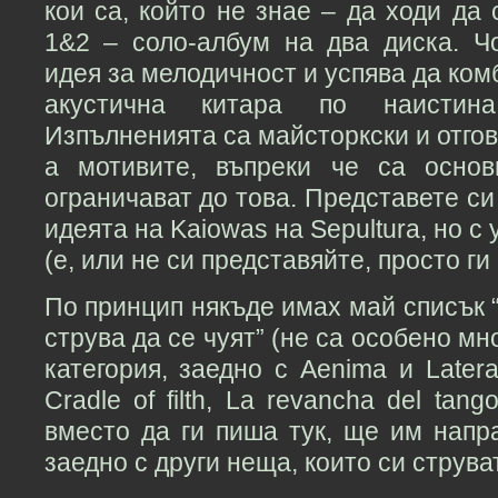
кои са, който не знае – да ходи да 
1&2 – соло-албум на два диска. Ч
идея за мелодичност и успява да ком
акустична китара по наистина
Изпълненията са майсторкски и отгов
а мотивите, въпреки че са основ
ограничават до това. Представете си
идеята на Kaiowas на Sepultura, но с 
(е, или не си представяйте, просто ги ч
По принцип някъде имах май списък “
струва да се чуят” (не са особено мно
категория, заедно с Aenima и Latera
Cradle of filth, La revancha del tan
вместо да ги пиша тук, ще им нап
заедно с други неща, които си струват