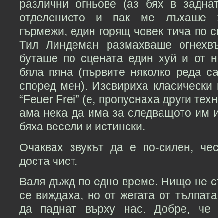
различни огньове (аз бях в заднат
отделението и пак ме лъхаше же
гърмежи, един горящ човек тича по с
Тил Линдеман размахваше огнехвъ
буташе по сцената един хуй и от н
бяла пяна (първите няколко реда с
според мен). Изсвириха класически 
“Feuer Frei” (е, пропуснаха други техн
ама нека да има за следващото им и
бяха весели и истински.
Очаквах звукът да е по-силен, че
доста чист.
Валя дъжд по едно време. Нищо не ст
се виждаха, но от жегата от тълпата
да паднат върху нас. Добре, че