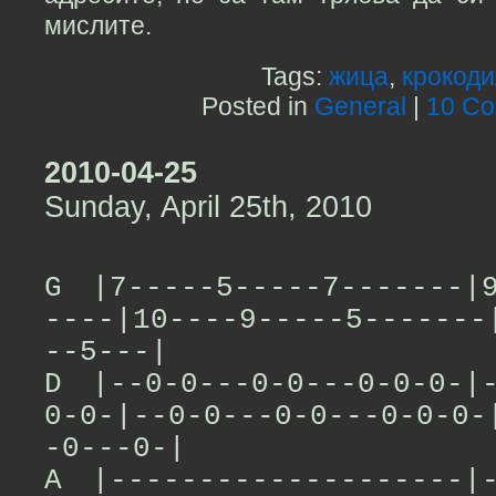
мислите.
Tags:
жица
,
крокоди
Posted in
General
|
10 C
2010-04-25
Sunday, April 25th, 2010
G |7-----5-----7-------|9
----|10----9-----5-------
--5---|
D |--0-0---0-0---0-0-0-|-
0-0-|--0-0---0-0---0-0-0-
-0---0-|
A |--------------------|-