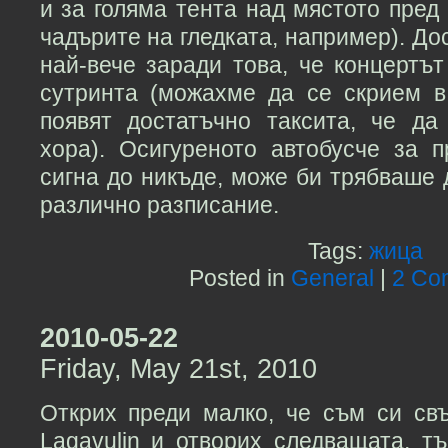
и за голяма тента над мястото пред 
чадърите на гледката, например). До
най-вече заради това, че концертъ
сутринта (можахме да се скрием в
появят достатъчно таксита, че да
хора). Осигуреното автобусче за 
сигна до никъде, може би трябваше 
различно разписание.
Tags:
жица
Posted in
General
|
2 Co
2010-05-22
Friday, May 21st, 2010
Открих преди малко, че съм си св
Lagavulin и отворих следващата, т